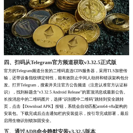
四、扫码从Telegram官方频道获取v3.32.5正式版
官方的Telegram频道分发的二维码直连CDN服务器，采用TLS加密传
输，还带设备指纹绑定特性，能有效防止中间人劫持和错误架构包分
发。打开Telegram，搜索并关注官方公告频道（注意认准官方认证标
识），找到标题含“v3.32.5 Android Release”的置顶消息或最新公告。
长按消息中的二维码图片，选择“识别图中二维码”跳转到安全跳转
页，点击【Download APK】按钮，系统会自动匹配arm64-v8a架构的
安装包。下载完成后点击通知栏的安装提示，按引导完成部署，最后
启用生物识别锁加固安全。
五、通过ADB命令静默安装v3.32.5版本