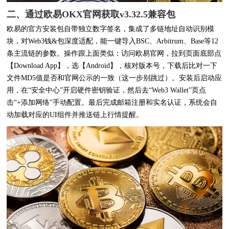
二、通过欧易OKX官网获取v3.32.5兼容包
欧易的官方安装包自带独立数字签名，集成了多链地址自动识别模
块，对Web3钱&包深度适配，能一键导入BSC、Arbitrum、Base等12
条主流链的参数。操作跟上面类似：访问欧易官网，拉到页面底部点
【Download App】，选【Android】，核对版本号，下载后比对一下
文件MD5值是否和官网公示的一致（这一步别跳过）。安装后启动应
用，在“安全中心”开启硬件密钥验证，然后去“Web3 Wallet”页点
击“+添加网络”手动配置。最后完成邮箱注册和实名认证，系统会自
动加载对应的UI组件并推送链上行情提醒。