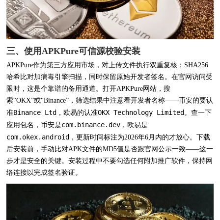
三、使用APKPure可信源校验安装
APKPure作为第三方应用市场，对上传文件执行双重复核：SHA256
哈希比对加病毒引擎扫描，同时保留原始开发者签名。在官网访问受
限时，这是个靠谱的备用通道。打开APKPure网站，搜
索“OKX”或“Binance”，筛选结果中注意看开发者名称——币安的要认
Binance Ltd
OKX Technology Limited
准
，欧易的认准
。查一下
com.binance.dev
应用包名，币安是
，欧易是
com.okex.android
，更新时间标注为2026年6月内的才放心。下载
后安装前，手动比对APK文件的MD5值是否跟官网公示一致——这一
步才是安全的关键。安装过程中不要勾选任何附加推广软件，保持网
络连接以完成签名验证。