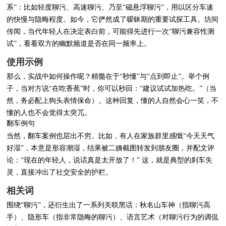
系”：比如轻度聊污、高速聊污、乃至“磁悬浮聊污”，用以区分车速
的快慢与隐晦程度。如今，它俨然成了暧昧期的重要试探工具。坊间
传闻，当代年轻人在决定表白前，可能得先进行一次“聊污兼容性测
试”，看看双方的幽默频道是否在同一频率上。
使用示例
那么，实战中如何操作呢？精髓在于“秒懂”与“点到即止”。举个例
子，当对方说“在吃香蕉”时，你可以秒回：“建议试试加热吃。”（当
然，务必配上狗头表情保命）。这种回复，懂的人自然会心一笑，不
懂的人也不会觉得太突兀。
翻车例句
当然，翻车案例也层出不穷。比如，有人在家族群里感慨“今天天气
好湿”，本意是形容潮湿，结果被二姨截图转发到朋友圈，并配文评
论：“现在的年轻人，说话真是太开放了！” 这，就是典型的刹车失
灵，直接冲出了社交安全的护栏。
相关词
围绕“聊污”，还衍生出了一系列关联黑话：
秋名山车神
（指聊污高
手）、
隐形车
（指非常隐晦的聊污）、
语言艺术
（对聊污行为的调侃