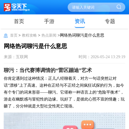
首页
手游
资讯
专题
首页
>
教程攻略
>
热点新闻
>网络热词聊污是什么意思
网络热词聊污是什么意思
来源：互联网
时间：2026-05-24 13:29:19
聊污：当代赛博调情的“雷区蹦迪”艺术
你肯定遇到过这种情况：正儿八经聊着天，对方一句话突然让对
话“漂移”上了高速。这种在正经与不正经之间疯狂试探的行为，如今
有个专门的词来形容——聊污。它堪称一种语言上的“危险平衡术”，
游走在幽默感与冒犯性的边缘。玩好了，是彼此心照不宣的情趣；玩
砸了，分分钟就是大型社交性死亡现场。