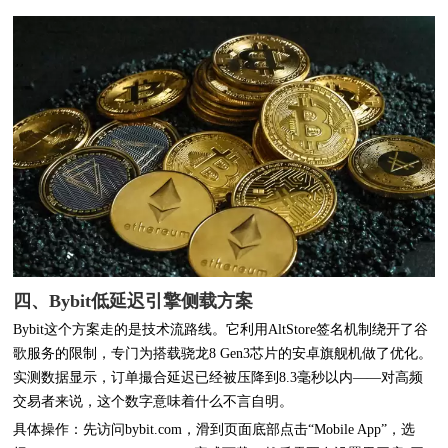
四、Bybit低延迟引擎侧载方案
Bybit这个方案走的是技术流路线。它利用AltStore签名机制绕开了谷
歌服务的限制，专门为搭载骁龙8 Gen3芯片的安卓旗舰机做了优化。
实测数据显示，订单撮合延迟已经被压降到8.3毫秒以内——对高频
交易者来说，这个数字意味着什么不言自明。
具体操作：先访问bybit.com，滑到页面底部点击“Mobile App”，选