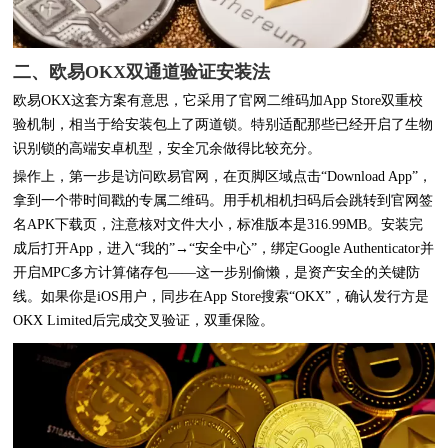
二、欧易OKX双通道验证安装法
欧易OKX这套方案有意思，它采用了官网二维码加App Store双重校
验机制，相当于给安装包上了两道锁。特别适配那些已经开启了生物
识别锁的高端安卓机型，安全冗余做得比较充分。
操作上，第一步是访问欧易官网，在页脚区域点击“Download App”，
拿到一个带时间戳的专属二维码。用手机相机扫码后会跳转到官网签
名APK下载页，注意核对文件大小，标准版本是316.99MB。安装完
成后打开App，进入“我的”→“安全中心”，绑定Google Authenticator并
开启MPC多方计算储存包——这一步别偷懒，是资产安全的关键防
线。如果你是iOS用户，同步在App Store搜索“OKX”，确认发行方是
OKX Limited后完成交叉验证，双重保险。