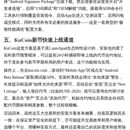
择“Android Signature Package”完成下载。然后需要在设置里开启“开
发者选项”，启用“USB调试”和“OEM解锁”功能。接着用ADB命令行
工具执行强制覆盖安装指令。启动App后进入“交易设置”，启用闪电
成交模式，同时关闭所有非必要的推送服务——这是一套典型的“极
致性能调优”配置方案。
五、KuCoin新币快速上线通道
KuCoin这套方案是基于其Launchpad生态特性设计的，安装包内置了
实时新币预警模块，可以提前24小时捕获即将上线的代币合约地址。
对于喜欢参与新币早期布局的用户来说，这个功能相当实用。
操作上，先去kucoin.com，滚动到“Mobile App”区域点击“Android
Beta Release”获取测试版APK。安装时系统会弹出“未知来源”警告，
长按提示框选择“始终允许此来源”即可。启动后在“发现”页点击“New
Listings”，输入项目代号（比如RUNE-2026）就可以查询合约审计状
态。最后在“资产”页点击“添加代币”，粘贴合约地址后系统会自动匹
配代币图标和精度参数，整个过程很顺畅。
话说回来，虽然这五大交易所的安装方案各有侧重，但底层逻辑其实
一致：在保证资产安全的前提下，尽可能提升交易效率和用户体验。
选哪个平台、用哪种安装方式，最终还是看自己的实际需求和使用场