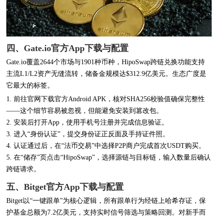
四、Gate.io官方App下载与配置
Gate.io覆盖2644个市场与1901种币种，HipoSwap跨链兑换功能支持
主流L1/L2资产无缝流转，储备金规模达$312.9亿美元。生态广度是
它最大的标签。
1. 前往官网下载官方Android APK，核对SHA256校验值确保完整性
——这个细节容易被忽视，但能避免安装到篡改包。
2. 安装后打开App，使用手机号注册并完成信息验证。
3. 进入“身份认证”，提交身份证正反面及手持证件照。
4. 认证通过后，在“法币交易”中选择P2P商户完成首次USDT购买。
5. 在“储存”页点击“HipoSwap”，选择源链与目标链，输入数量后确认
跨链请求。
五、Bitget官方App下载与配置
Bitget以“一键跟单”为核心逻辑，所有跟单行为经链上哈希存证，保
护基金总额为7.2亿美元，支持实时信号筛选与策略回测。对新手而