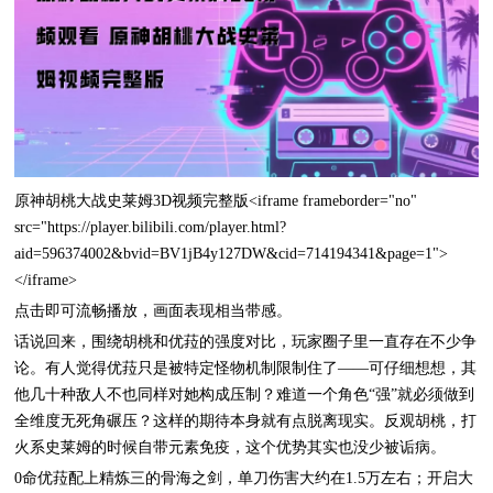
原神胡桃大战史莱姆3D视频完整版<iframe frameborder="no"
src="https://player.bilibili.com/player.html?
aid=596374002&bvid=BV1jB4y127DW&cid=714194341&page=1">
</iframe>
点击即可流畅播放，画面表现相当带感。
话说回来，围绕胡桃和优菈的强度对比，玩家圈子里一直存在不少争
论。有人觉得优菈只是被特定怪物机制限制住了——可仔细想想，其
他几十种敌人不也同样对她构成压制？难道一个角色“强”就必须做到
全维度无死角碾压？这样的期待本身就有点脱离现实。反观胡桃，打
火系史莱姆的时候自带元素免疫，这个优势其实也没少被诟病。
0命优菈配上精炼三的骨海之剑，单刀伤害大约在1.5万左右；开启大