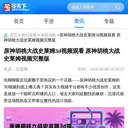
首页
手游
资讯
专题
首页
>
教程攻略
>
单机攻略
>原神胡桃大战史莱姆3d视频观看 原
神胡桃大战史莱姆视频完整版
原神胡桃大战史莱姆3d视频观看 原神胡桃大战
史莱姆视频完整版
来源：互联网
时间：2026-06-08 19:20:07
先聊聊最近玩家圈子里热议的一个话题——原神胡桃大战史莱姆的
3D视频到底上哪儿看？其实各大视频平台都有不少优质创作，这里
直接放一个能即点即播的入口，省去大家到处翻找的麻烦，沉浸式感
受这场既热血又带着点魔性的战斗场面。