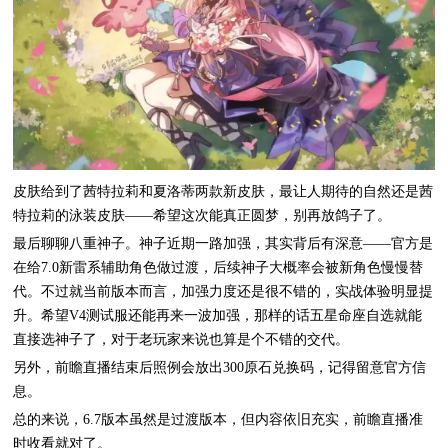
皮肤给到了茜特拉莉和夏洛蒂两款新皮肤，最让人期待的自然还是茜
特拉莉的泳装皮肤——希望这次能真正圆梦，别再放鸽子了。
最后聊聊八重神子。神子近期一路加强，其实背后有深意——官方是
在给7.0新雷系辅助角色做过渡，后续神子大概率会被新角色慢慢替
代。不过就当前版本而言，加强力度还是很不错的，实战体验明显提
升。希望V4测试服还能再来一波加强，那样的话五星命座自选就能
直接选神子了，对于老玩家来说也算是个不错的交代。
另外，前瞻直播结束后照例会放出300原石兑换码，记得留意官方信
息。
总的来说，6.7版本虽然是过渡版本，但内容依旧充实，前瞻直播准
时收看就对了。