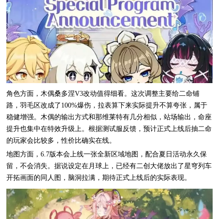
角色方面，木偶桑多涅V3改动值得细看。这次调整主要给二命铺
路，羽毛区改成了100%爆伤，拉表算下来实际提升不算夸张，属于
稳健增强。木偶的输出方式和那维莱特有几分相似，站场输出，命座
提升也集中在特效升级上。根据测试服反馈，预计正式上线后抽二命
的玩家会比较多，性价比确实在线。
地图方面，6.7版本会上线一张全新区域地图，配合夏日活动永久保
留，不会消失。据说设定在月球上，已经有二创大佬放出了星穹列车
开拓画面的同人图，脑洞拉满，期待正式上线后的实际表现。