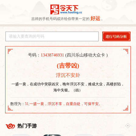
好运
吉祥的手机号码或许给你带来一定的
。
号码：
13438746931
(四川乐山移动大众卡 )
(吉带凶)
浮沉不安卦
一盛一衰，在成功中突获凶灾，晚年浮沉不安，难成大业，高楼折陷，
海中失银。（凶）
数理为：
51,一盛一衰，浮沉不常，自重自处，可保平安。
热门手游