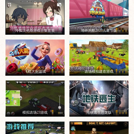
冷狐汉化组游戏合集直装
地铁跑酷2023儿童节版
飞机大厨游戏
农场模拟建造游戏
模拟农场23游戏
地铁逃生恐龙版