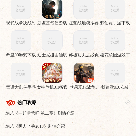
现代战争决战时
新盗墓笔记游戏
红蓝战地模拟器
梦仙灵手游下载
刻手机版
手游
拳皇99游戏下载
迪士尼扭曲仙境
终极功夫之战免
樱花校园游戏下
下载安装
费版
载
童话大乱斗手游
女神危机0.1折官
苹果现代战争5
我猜歌贼6安装
下载
服下载
眩晕风暴破解直
裝版
热门攻略
综艺《一起露营吧 第二季》剧情介绍
综艺《医人当关2018》剧情介绍