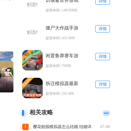
饥饿鲨世界游戏
详情
下载
益智休闲 | 149.95MB
僵尸大作战手游
详情
益智休闲 | 432.00M
闲置鲁莽赛车游
详情
戏最新版下载
益智休闲 | 70MB
拆迁模拟器最新
详情
版本
益智休闲 | 245 MB
相关攻略
1
樱花校园模拟器怎么结婚 结婚详
07-08