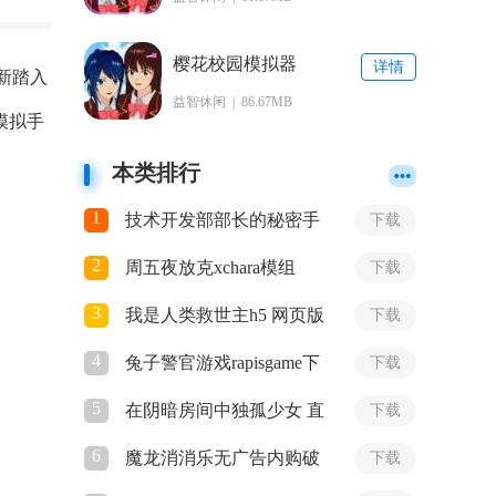
载
樱花校园模拟器
详情
新踏入
新道具电视安卓
益智休闲 | 86.67MB
版下载
模拟手
本类排行
1
技术开发部部长的秘密手
下载
游
2
周五夜放克xchara模组
下载
3
我是人类救世主h5 网页版
下载
4
兔子警官游戏rapisgame下
下载
载
5
在阴暗房间中独孤少女 直
下载
装版
6
魔龙消消乐无广告内购破
下载
解版