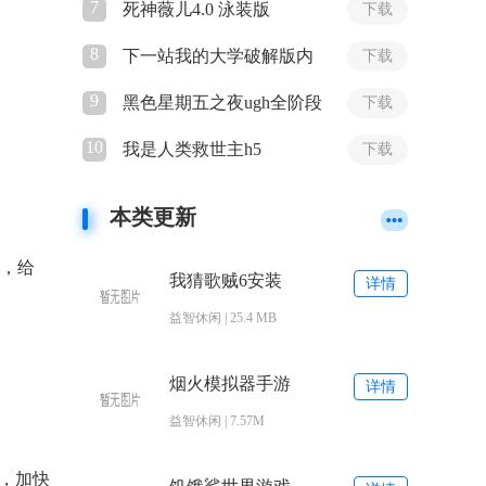
7
死神薇儿4.0 泳装版
下载
8
下一站我的大学破解版内
下载
置修改器下载
9
黑色星期五之夜ugh全阶段
下载
mod
10
我是人类救世主h5
下载
本类更新
生，给
我猜歌贼6安装
详情
益智休闲 | 25.4 MB
烟火模拟器手游
详情
益智休闲 | 7.57M
，加快