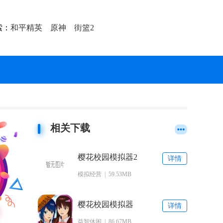
索：
和平精英
原神
街篮2
相关下载
樱花校园模拟器2
详情
游戏下载
模拟经营 | 59.53MB
樱花校园模拟器
详情
地铁站版游戏下
益智休闲 | 86.67MB