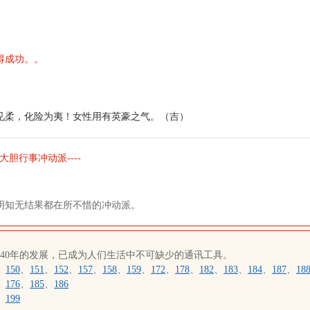
得成功。。
见柔，化险为夷！女性用有英豪之气。（吉）
大胆行事冲动派----
明知无结果都在所不惜的冲动派。
近40年的发展，已成为人们生活中不可缺少的通讯工具。
、
150
、
151
、
152
、
157
、
158
、
159
、
172
、
178
、
182
、
183
、
184
、
187
、
18
、
176
、
185
、
186
、
199