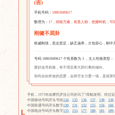
(吉)
手机号码：
18803689617
数理为：
17，排除万难，有贵人助，把握时机，可
刚健不屈卦
权威刚强，意志坚定，缺乏涵养，欠包容心，刚中
号码 18803689617 个性系数为 3 ，主人性格类型：
爱好追寻刺激，有不理后果大胆行事的倾向。
崇尚自由奔放的恋爱，会拼尽全力爱一场，是就算
手机，1973年由摩托罗拉公司的马丁?库帕发明。经过
中国移动号码开头号段
134
、
135
、
136
、
137
、
138
、
139
中国联通号码开头数字
130
、
131
、
132
、
155
、
156
、
166
中国电信号码开头数字
133
、
153
、
177
、
180
、
181
、
189