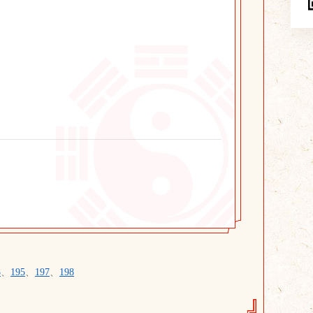
8
、
195
、
197
、
198