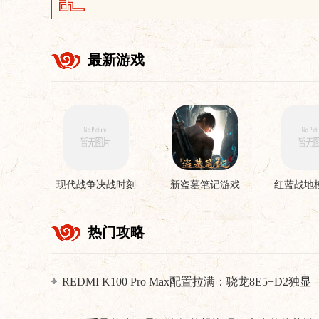
最新游戏
现代战争决战时刻
新盗墓笔记游戏
红蓝战地
手机版
游
热门攻略
REDMI K100 Pro Max配置拉满：骁龙8E5+D2独显
跑分突破455万