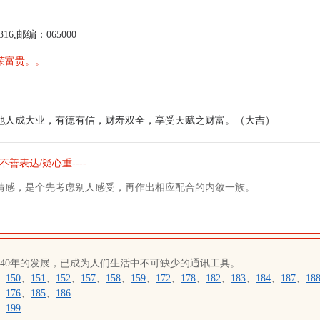
16,邮编：065000
荣富贵。。
他人成大业，有德有信，财寿双全，享受天赋之财富。（大吉）
不善表达/疑心重----
情感，是个先考虑别人感受，再作出相应配合的内敛一族。
近40年的发展，已成为人们生活中不可缺少的通讯工具。
、
150
、
151
、
152
、
157
、
158
、
159
、
172
、
178
、
182
、
183
、
184
、
187
、
18
、
176
、
185
、
186
、
199