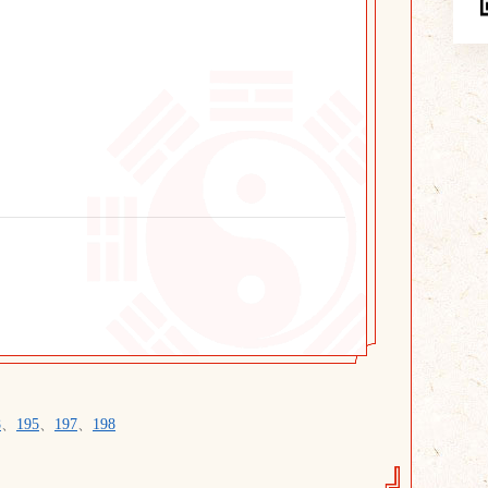
8
、
195
、
197
、
198