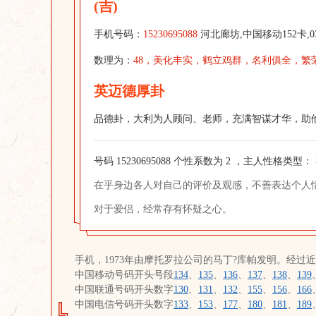
(吉)
手机号码：
15230695088
河北廊坊,中国移动152卡,03
数理为：
48，美化丰实，鹤立鸡群，名利俱全，繁
英迈德厚卦
品德卦，大利为人顾问、老师，充满智谋才华，助
号码 15230695088 个性系数为 2 ，主人性格类型：
在乎身边各人对自己的评价及观感，不善表达个人
对于爱侣，经常存有怀疑之心。
手机，1973年由摩托罗拉公司的马丁?库帕发明。经过
中国移动号码开头号段
134
、
135
、
136
、
137
、
138
、
139
中国联通号码开头数字
130
、
131
、
132
、
155
、
156
、
166
中国电信号码开头数字
133
、
153
、
177
、
180
、
181
、
189