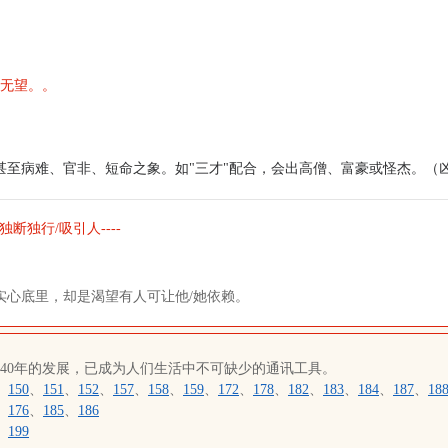
利无望。。
甚至病难、官非、短命之象。如"三才"配合，会出高僧、富豪或怪杰。（
独断独行/吸引人----
。
实心底里，却是渴望有人可让他/她依赖。
近40年的发展，已成为人们生活中不可缺少的通讯工具。
、
150
、
151
、
152
、
157
、
158
、
159
、
172
、
178
、
182
、
183
、
184
、
187
、
18
、
176
、
185
、
186
、
199