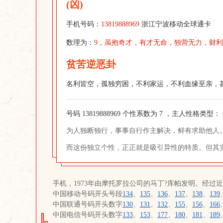
(凶)
手机号码：
13819888969
浙江宁波移动全球通卡
数理为：
9，虽抱奇才，有才无命，独营无力，财
贫苦逆恶卦
名利皆空，孤独穷困，不利家运，不利血缘至亲，
号码 13819888969 个性系数为 7 ，主人性格类型：
为人独断独行，事事自行作主解决，鲜有求助他人
而这份独立个性，正正就是吸引异性的特质。但其
手机，1973年由摩托罗拉公司的马丁?库帕发明。经过
中国移动号码开头号段
134
、
135
、
136
、
137
、
138
、
139
中国联通号码开头数字
130
、
131
、
132
、
155
、
156
、
166
中国电信号码开头数字
133
、
153
、
177
、
180
、
181
、
189