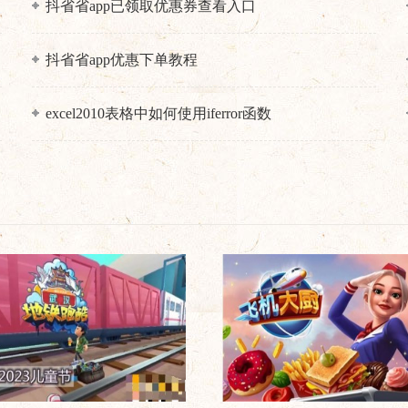
抖省省app已领取优惠券查看入口
抖省省app优惠下单教程
excel2010表格中如何使用iferror函数