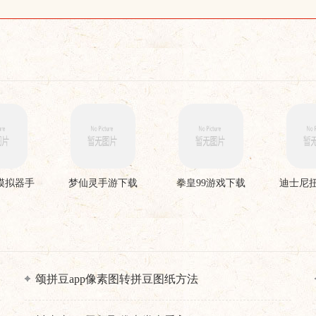
模拟器手
梦仙灵手游下载
拳皇99游戏下载
迪士尼
载
颂拼豆app像素图转拼豆图纸方法