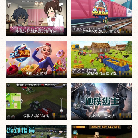
冷狐汉化组游戏合集直装
地铁跑酷2023儿童节版
飞机大厨游戏
农场模拟建造游戏
模拟农场23游戏
地铁逃生恐龙版