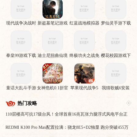
现代战争决战时
新盗墓笔记游戏
红蓝战地模拟器
梦仙灵手游下载
刻手机版
手游
拳皇99游戏下载
迪士尼扭曲仙境
终极功夫之战免
樱花校园游戏下
下载安装
费版
载
童话大乱斗手游
女神危机0.1折官
苹果现代战争5
我猜歌贼6安装
下载
服下载
眩晕风暴破解直
裝版
热门攻略
110层楼高可抗17级台风！全球首座16兆瓦张力腿浮式风电平台正
式供电
REDMI K100 Pro Max配置拉满：骁龙8E5+D2独显 跑分突破455万