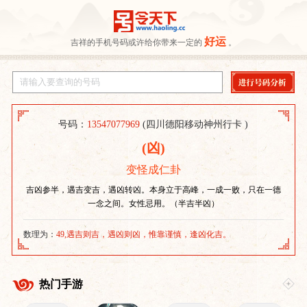
好运
吉祥的手机号码或许给你带来一定的
。
号码：
13547077969
(四川德阳移动神州行卡 )
(凶)
变怪成仁卦
吉凶参半，遇吉变吉，遇凶转凶。本身立于高峰，一成一败，只在一德
一念之间。女性忌用。（半吉半凶）
数理为：
49,遇吉则吉，遇凶则凶，惟靠谨慎，逢凶化吉。
热门手游