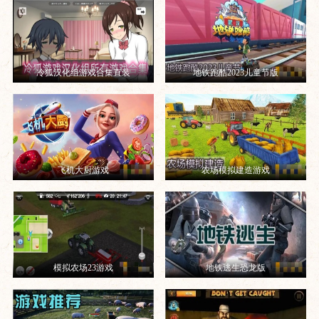
冷狐汉化组游戏合集直装
地铁跑酷2023儿童节版
飞机大厨游戏
农场模拟建造游戏
模拟农场23游戏
地铁逃生恐龙版