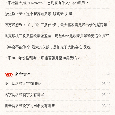
Pi币社群大,但Pi Network生态到底有什么dApps应用？
微短剧上新！这个新赛道又添“锡高新”力量
万万没想到！《九门》开播仅2天，最大赢家竟是没出镜的赵丽颖
搭完殷桃王骁又搭欧豪蓝盈莹，周德华比起欧豪黄景瑜更适合演军
人
《年会不能停2》最大的失败，是抽走了大鹏这根“灵魂”
Pi币2025年价格预测:PI币能否飙升至10美元吗？
名字大全
快手网名带元字有哪些
05-19
名字网名带葵字女有哪些
05-19
抖音网名带松字的网名女有哪些
05-19