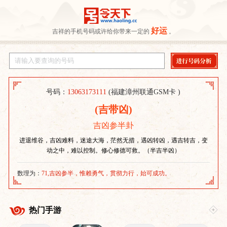
好运
吉祥的手机号码或许给你带来一定的
。
号码：
13063173111
(福建漳州联通GSM卡 )
(吉带凶)
吉凶参半卦
进退维谷，吉凶难料，迷途大海，茫然无措，遇凶转凶，遇吉转吉，变
动之中，难以控制。修心修德可救。（半吉半凶）
数理为：
71,吉凶参半，惟赖勇气，贯彻力行，始可成功。
热门手游