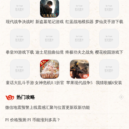
现代战争决战时
新盗墓笔记游戏
红蓝战地模拟器
梦仙灵手游下载
刻手机版
手游
拳皇99游戏下载
迪士尼扭曲仙境
终极功夫之战免
樱花校园游戏下
下载安装
费版
载
童话大乱斗手游
女神危机0.1折官
苹果现代战争5
我猜歌贼6安装
下载
服下载
眩晕风暴破解直
裝版
热门攻略
微信地震预警上线震感汇聚与位置更新双新功能
PI 价格预测:PI 币能涨到多高？