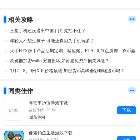
相关攻略
三星手机还没退出中国 门店先扛不住了
年轻人不想生孩子 可能还真因为手机玩多了
火币HTX赚币产品活期定期、鲨鱼鳍、ETH2.0,节点质押、双币赢
介绍
浏览器加密wallet突遭损坏,如何避免资产损失风险？
3月7、8、9日XRP价格预测:加密货币高峰会影响瑞波币吗？
同类佳作
客官里边请游戏下载
益智休闲 29.3M
下载
益智休闲
像素钓鱼生活游戏下载
益智休闲 101.7M
下载