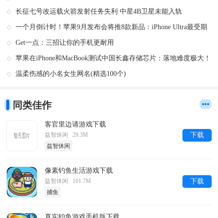
长征七号改运载火箭发射任务失利 中星4B卫星未能入轨
一个月倒计时！苹果9月发布会将推8款新品：iPhone Ultra最受期
待
Get一点：三招让你的手机更耐用
苹果在iPhone和MacBook测试中国长鑫存储芯片：落地难度极大！
温柔伤感的小名女生网名(精选100个)
同类佳作
客官里边请游戏下载
益智休闲 29.3M
下载
益智休闲
像素钓鱼生活游戏下载
益智休闲 101.7M
下载
捕鱼
真实钓鱼游戏手机版下载