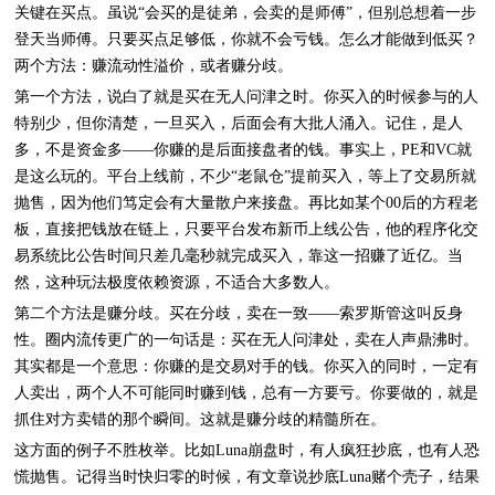
关键在买点。虽说“会买的是徒弟，会卖的是师傅”，但别总想着一步
登天当师傅。只要买点足够低，你就不会亏钱。怎么才能做到低买？
两个方法：赚流动性溢价，或者赚分歧。
第一个方法，说白了就是买在无人问津之时。你买入的时候参与的人
特别少，但你清楚，一旦买入，后面会有大批人涌入。记住，是人
多，不是资金多——你赚的是后面接盘者的钱。事实上，PE和VC就
是这么玩的。平台上线前，不少“老鼠仓”提前买入，等上了交易所就
抛售，因为他们笃定会有大量散户来接盘。再比如某个00后的方程老
板，直接把钱放在链上，只要平台发布新币上线公告，他的程序化交
易系统比公告时间只差几毫秒就完成买入，靠这一招赚了近亿。当
然，这种玩法极度依赖资源，不适合大多数人。
第二个方法是赚分歧。买在分歧，卖在一致——索罗斯管这叫反身
性。圈内流传更广的一句话是：买在无人问津处，卖在人声鼎沸时。
其实都是一个意思：你赚的是交易对手的钱。你买入的同时，一定有
人卖出，两个人不可能同时赚到钱，总有一方要亏。你要做的，就是
抓住对方卖错的那个瞬间。这就是赚分歧的精髓所在。
这方面的例子不胜枚举。比如Luna崩盘时，有人疯狂抄底，也有人恐
慌抛售。记得当时快归零的时候，有文章说抄底Luna赌个壳子，结果