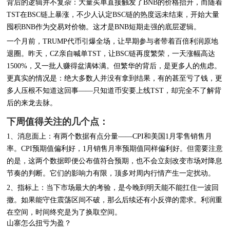
背后的逻辑并不复杂：大量买单直接触发了BNB的价格抬升，而随着
TST在BSC链上暴涨，不少人认定BSC链的热度远未结束，开始大量
囤积BNB作为交易对价物。这才是BNB短期走强的底层逻辑。
一个月前，TRUMP代币引爆全场，让早期参与者带着百倍利润原地
退圈。昨天，CZ亲自喊单TST，让BSC链再度繁荣，一天涨幅高达
1500%，又一批人赚得盆满钵满。但繁华的背后，是更多人的焦虑。
更真实的情况是：绝大多数人并没有拿到结果，有的甚至亏了钱，更
多人压根不知道这回事——只知道币安要上线TST，却完全不了解背
后的来龙去脉。
下周值得关注的几个点：
1、消息面上：有两个数据有点分量——CPI和美国1月零售销售月
率。CPI预期值偏利好，1月销售月率预期值同样偏利好。但需要注意
的是，这两个数据即便公布值符合预期，也不会立刻改变市场对降息
节奏的判断。它们的影响力有限，顶多对周内行情产生一定扰动。
2、指标上：当下市场最大的考验，是今晚到明天能不能扛住一波回
撤。如果能守住震荡区间不破，那么后续还有小反弹的需求。利润重
在空间，时间终究是为了换取空间。
山寨怎么扭亏为盈？