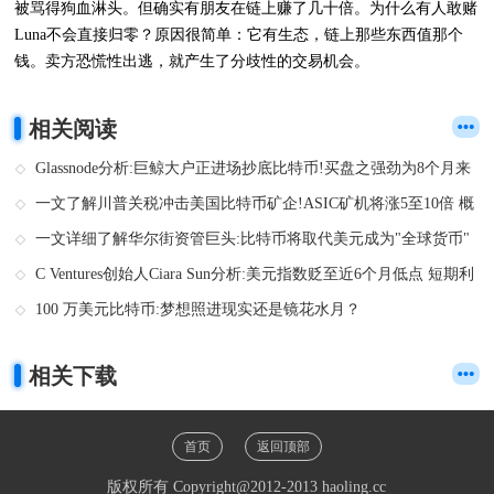
被骂得狗血淋头。但确实有朋友在链上赚了几十倍。为什么有人敢赌
Luna不会直接归零？原因很简单：它有生态，链上那些东西值那个
钱。卖方恐慌性出逃，就产生了分歧性的交易机会。
相关阅读
Glassnode分析:巨鲸大户正进场抄底比特币!买盘之强劲为8个月来
首见
一文了解川普关税冲击美国比特币矿企!ASIC矿机将涨5至10倍 概
念股全线暴跌
一文详细了解华尔街资管巨头:比特币将取代美元成为"全球货币"
C Ventures创始人Ciara Sun分析:美元指数贬至近6个月低点 短期利
多比特币
100 万美元比特币:梦想照进现实还是镜花水月？
相关下载
首页
返回顶部
版权所有 Copyright@2012-2013 haoling.cc