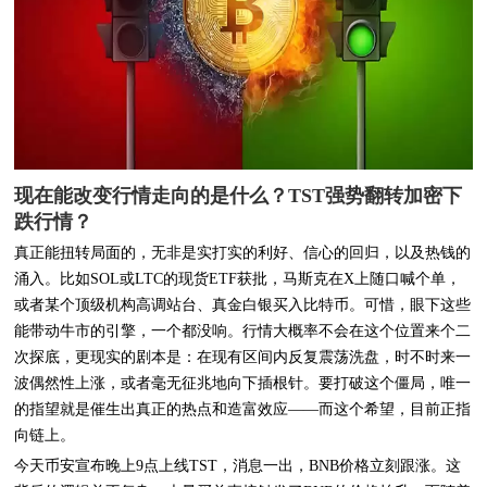
现在能改变行情走向的是什么？TST强势翻转加密下
跌行情？
真正能扭转局面的，无非是实打实的利好、信心的回归，以及热钱的
涌入。比如SOL或LTC的现货ETF获批，马斯克在X上随口喊个单，
或者某个顶级机构高调站台、真金白银买入比特币。可惜，眼下这些
能带动牛市的引擎，一个都没响。行情大概率不会在这个位置来个二
次探底，更现实的剧本是：在现有区间内反复震荡洗盘，时不时来一
波偶然性上涨，或者毫无征兆地向下插根针。要打破这个僵局，唯一
的指望就是催生出真正的热点和造富效应——而这个希望，目前正指
向链上。
今天币安宣布晚上9点上线TST，消息一出，BNB价格立刻跟涨。这