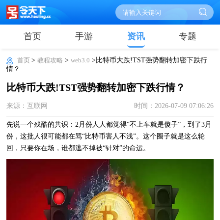
首页
手游
资讯
专题
首页
>
教程攻略
>
web3.0
>比特币大跌!TST强势翻转加密下跌行
情？
比特币大跌!TST强势翻转加密下跌行情？
来源：互联网
时间：2026-07-09 07:06:26
先说一个残酷的共识：2月份人人都觉得“不上车就是傻子”，到了3月
份，这批人很可能都在骂“比特币害人不浅”。这个圈子就是这么轮
回，只要你在场，谁都逃不掉被“针对”的命运。