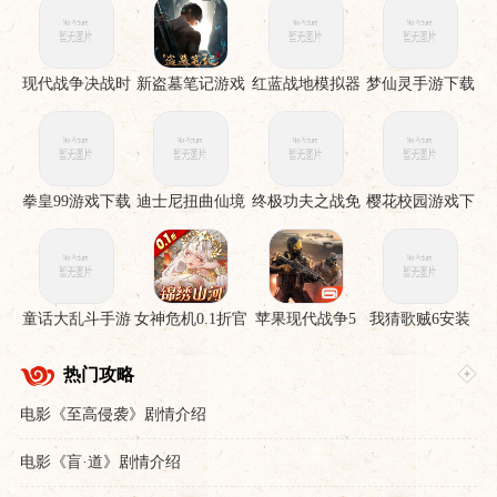
现代战争决战时
新盗墓笔记游戏
红蓝战地模拟器
梦仙灵手游下载
刻手机版
手游
拳皇99游戏下载
迪士尼扭曲仙境
终极功夫之战免
樱花校园游戏下
下载安装
费版
载
童话大乱斗手游
女神危机0.1折官
苹果现代战争5
我猜歌贼6安装
下载
服下载
眩晕风暴破解直
裝版
热门攻略
电影《至高侵袭》剧情介绍
电影《盲·道》剧情介绍