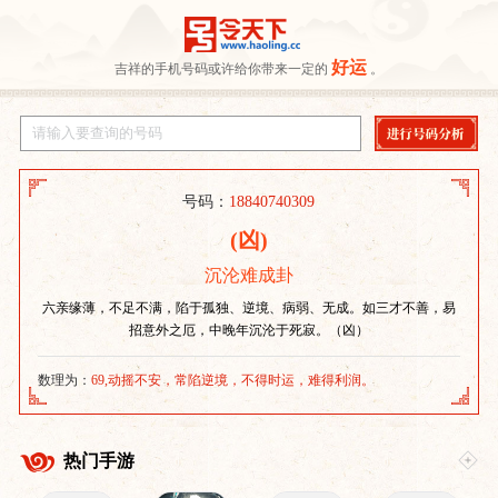
好运
吉祥的手机号码或许给你带来一定的
。
号码：
18840740309
(凶)
沉沦难成卦
六亲缘薄，不足不满，陷于孤独、逆境、病弱、无成。如三才不善，易
招意外之厄，中晚年沉沦于死寂。（凶）
数理为：
69,动摇不安，常陷逆境，不得时运，难得利润。
热门手游