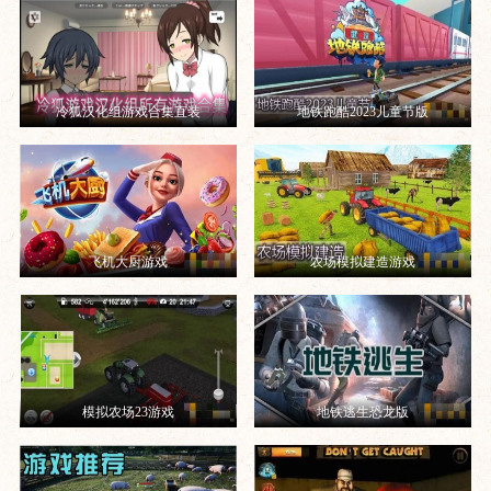
冷狐汉化组游戏合集直装
地铁跑酷2023儿童节版
飞机大厨游戏
农场模拟建造游戏
模拟农场23游戏
地铁逃生恐龙版