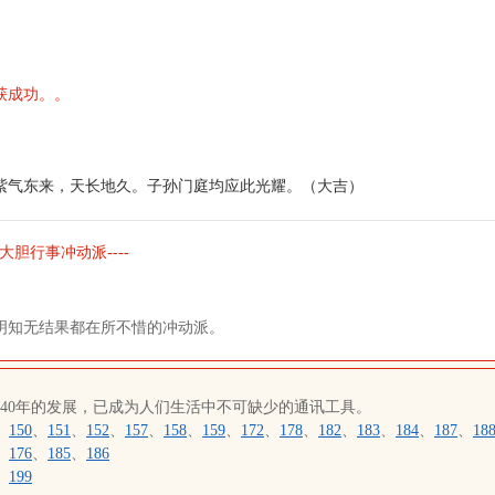
获成功。。
紫气东来，天长地久。子孙门庭均应此光耀。（大吉）
大胆行事冲动派----
明知无结果都在所不惜的冲动派。
近40年的发展，已成为人们生活中不可缺少的通讯工具。
、
150
、
151
、
152
、
157
、
158
、
159
、
172
、
178
、
182
、
183
、
184
、
187
、
18
、
176
、
185
、
186
、
199