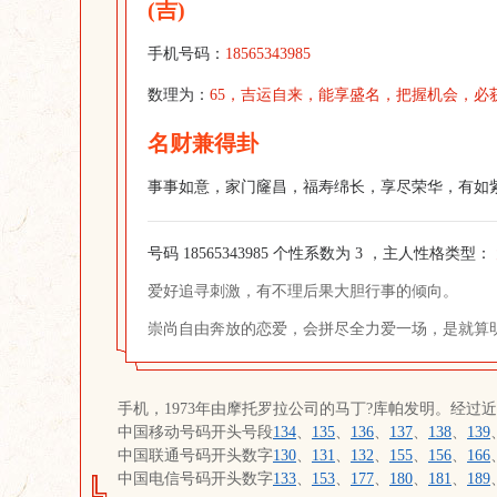
(吉)
手机号码：
18565343985
数理为：
65，吉运自来，能享盛名，把握机会，必
名财兼得卦
事事如意，家门窿昌，福寿绵长，享尽荣华，有如
号码 18565343985 个性系数为 3 ，主人性格类型：
爱好追寻刺激，有不理后果大胆行事的倾向。
崇尚自由奔放的恋爱，会拼尽全力爱一场，是就算
手机，1973年由摩托罗拉公司的马丁?库帕发明。经过
中国移动号码开头号段
134
、
135
、
136
、
137
、
138
、
139
中国联通号码开头数字
130
、
131
、
132
、
155
、
156
、
166
中国电信号码开头数字
133
、
153
、
177
、
180
、
181
、
189