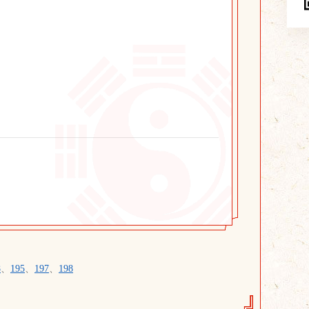
8
、
195
、
197
、
198