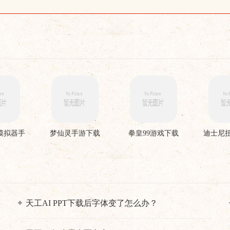
模拟器手
梦仙灵手游下载
拳皇99游戏下载
迪士尼
载
天工AI PPT下载后字体变了怎么办？