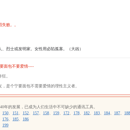
招失败。。
人、烈士或发明家。女性用必陷孤寡。（大凶）
要面包不要爱情----
作狂。
友，是个宁要面包不需要爱情的理性主义者。
近40年的发展，已成为人们生活中不可缺少的通讯工具。
、
150
、
151
、
152
、
157
、
158
、
159
、
172
、
178
、
182
、
183
、
184
、
187
、
18
、
176
、
185
、
186
、
199