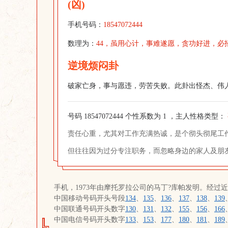
(凶)
手机号码：
18547072444
数理为：
44，虽用心计，事难遂愿，贪功好进，必
逆境烦闷卦
破家亡身，事与愿违，劳苦失败。此卦出怪杰、伟
号码 18547072444 个性系数为 1 ，主人性格类型：
责任心重，尤其对工作充满热诚，是个彻头彻尾工
但往往因为过分专注职务，而忽略身边的家人及朋
手机，1973年由摩托罗拉公司的马丁?库帕发明。经过
中国移动号码开头号段
134
、
135
、
136
、
137
、
138
、
139
中国联通号码开头数字
130
、
131
、
132
、
155
、
156
、
166
中国电信号码开头数字
133
、
153
、
177
、
180
、
181
、
189