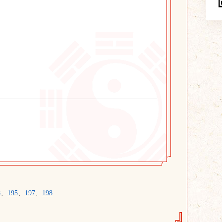
8
、
195
、
197
、
198