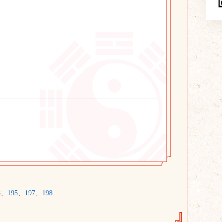
8
、
195
、
197
、
198