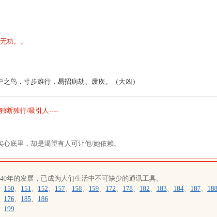
而无功。。
中之鸟，寸步难行，易招病劫、废疾。（大凶）
独断独行/吸引人----
。
实心底里，却是渴望有人可让他/她依赖。
近40年的发展，已成为人们生活中不可缺少的通讯工具。
、
150
、
151
、
152
、
157
、
158
、
159
、
172
、
178
、
182
、
183
、
184
、
187
、
18
、
176
、
185
、
186
、
199