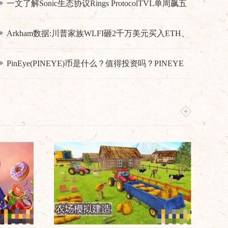
一文了解Sonic生态协议Rings ProtocolTVL单周飙五
倍!BTC、ETH、USDT流动性挖矿攻略
Arkham数据:川普家族WLFI砸2千万美元买入ETH、
WBTC、MOVE解读
PinEye(PINEYE)币是什么？值得投资吗？PINEYE
币价格预测