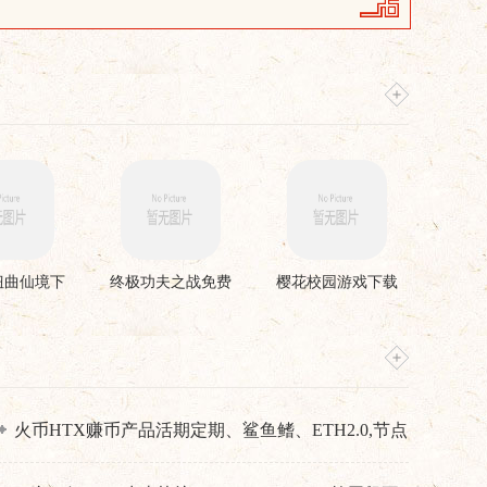
扭曲仙境下
终极功夫之战免费
樱花校园游戏下载
安装
版
火币HTX赚币产品活期定期、鲨鱼鳍、ETH2.0,节点
质押、双币赢介绍