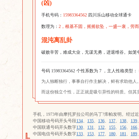
(凶)
手机号码：
15983364562
四川乐山移动全球通卡
数理为：
2，根基不固，摇摇欲坠，一盛一衰，劳
混沌离乱卦
破败辛苦，难成大业，无谋无勇，进退维谷。如笼
号码 15983364562 个性系数为 7 ，主人性格类型：
为人独断独行，事事自行作主解决，鲜有求助他人
而这份独立个性，正正就是吸引异性的特质。但其
手机，1973年由摩托罗拉公司的马丁?库帕发明。经过
中国移动号码开头号段
134
、
135
、
136
、
137
、
138
、
139
中国联通号码开头数字
130
、
131
、
132
、
155
、
156
、
166
中国电信号码开头数字
133
、
153
、
177
、
180
、
181
、
189