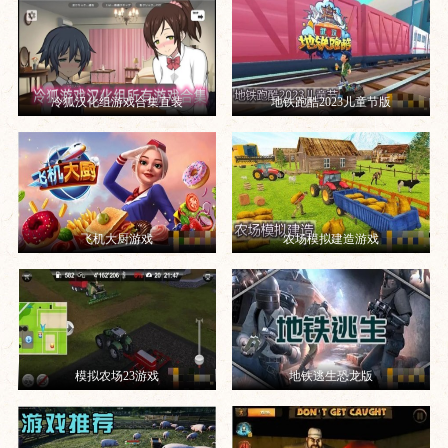
冷狐汉化组游戏合集直装
地铁跑酷2023儿童节版
飞机大厨游戏
农场模拟建造游戏
模拟农场23游戏
地铁逃生恐龙版