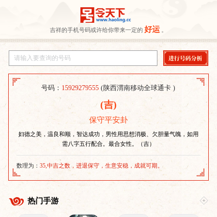
好运
吉祥的手机号码或许给你带来一定的
。
号码：
15929279555
(陕西渭南移动全球通卡 )
(吉)
保守平安卦
妇德之美，温良和顺，智达成功，男性用思想消极、欠胆量气魄，如用
需八字五行配合。最合女性。（吉）
数理为：
35,中吉之数，进退保守，生意安稳，成就可期。
热门手游