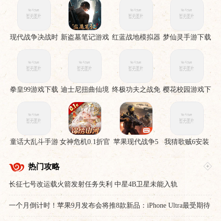
现代战争决战时
新盗墓笔记游戏
红蓝战地模拟器
梦仙灵手游下载
刻手机版
手游
拳皇99游戏下载
迪士尼扭曲仙境
终极功夫之战免
樱花校园游戏下
下载安装
费版
载
童话大乱斗手游
女神危机0.1折官
苹果现代战争5
我猜歌贼6安装
下载
服下载
眩晕风暴破解直
裝版
热门攻略
长征七号改运载火箭发射任务失利 中星4B卫星未能入轨
一个月倒计时！苹果9月发布会将推8款新品：iPhone Ultra最受期待