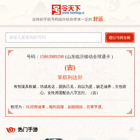
好运
吉祥的手机号码或许给你带来一定的
。
号码：
15863989298
(山东临沂移动全球通卡 )
(吉)
掌权利达卦
有智谋具权威，功成名达，固执己见，自以为是，缺乏涵养，欠包容
心。女性用需配合八字五行。（吉）
数理为：
18,经商做事，顺利昌隆，如能慎始，百事亨通。
热门手游