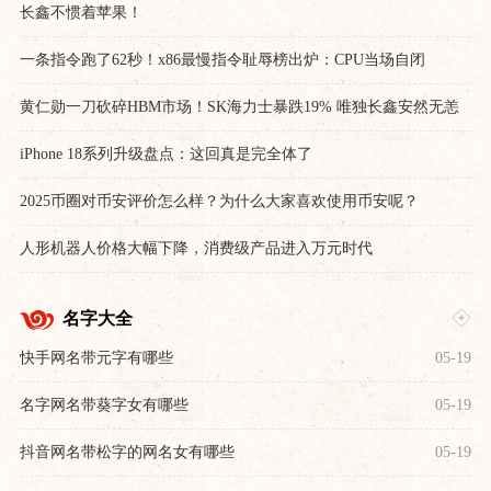
长鑫不惯着苹果！
一条指令跑了62秒！x86最慢指令耻辱榜出炉：CPU当场自闭
黄仁勋一刀砍碎HBM市场！SK海力士暴跌19% 唯独长鑫安然无恙
iPhone 18系列升级盘点：这回真是完全体了
2025币圈对币安评价怎么样？为什么大家喜欢使用币安呢？
人形机器人价格大幅下降，消费级产品进入万元时代
名字大全
快手网名带元字有哪些
05-19
名字网名带葵字女有哪些
05-19
抖音网名带松字的网名女有哪些
05-19