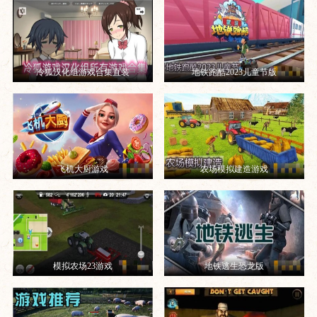
冷狐汉化组游戏合集直装
地铁跑酷2023儿童节版
飞机大厨游戏
农场模拟建造游戏
模拟农场23游戏
地铁逃生恐龙版