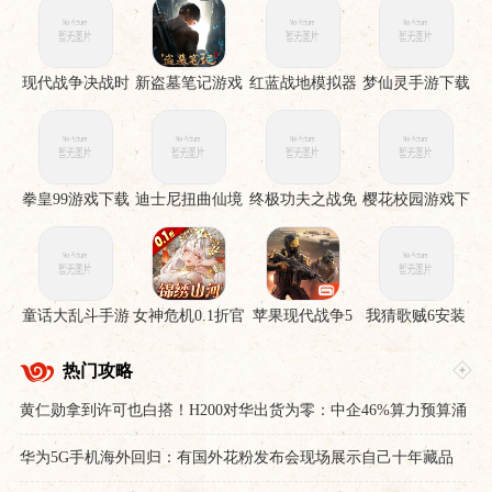
现代战争决战时
新盗墓笔记游戏
红蓝战地模拟器
梦仙灵手游下载
刻手机版
手游
拳皇99游戏下载
迪士尼扭曲仙境
终极功夫之战免
樱花校园游戏下
下载安装
费版
载
童话大乱斗手游
女神危机0.1折官
苹果现代战争5
我猜歌贼6安装
下载
服下载
眩晕风暴破解直
裝版
热门攻略
黄仁勋拿到许可也白搭！H200对华出货为零：中企46%算力预算涌
向国产芯片
华为5G手机海外回归：有国外花粉发布会现场展示自己十年藏品
激动到不行