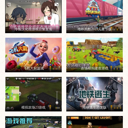
冷狐汉化组游戏合集直装
地铁跑酷2023儿童节版
飞机大厨游戏
农场模拟建造游戏
模拟农场23游戏
地铁逃生恐龙版