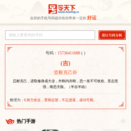
好运
吉祥的手机号码或许给你带来一定的
。
号码：
15736411688
( )
(吉)
坚毅克己卦
忍耐克己，进取修身成大业，外刚内亦刚，恐一发不可收拾。意志坚
强，唯恐天险。（半吉半凶）
数理为：
8,努力发达，贯彻志望，不忘进退，成功可期。
热门手游