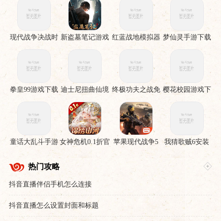
现代战争决战时
新盗墓笔记游戏
红蓝战地模拟器
梦仙灵手游下载
刻手机版
手游
拳皇99游戏下载
迪士尼扭曲仙境
终极功夫之战免
樱花校园游戏下
下载安装
费版
载
童话大乱斗手游
女神危机0.1折官
苹果现代战争5
我猜歌贼6安装
下载
服下载
眩晕风暴破解直
裝版
热门攻略
抖音直播伴侣手机怎么连接
抖音直播怎么设置封面和标题