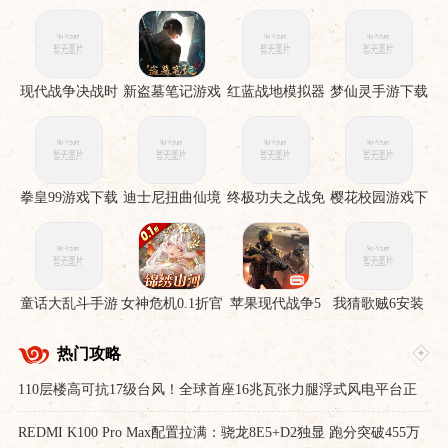
现代战争决战时
新盗墓笔记游戏
红蓝战地模拟器
梦仙灵手游下载
刻手机版
手游
拳皇99游戏下载
迪士尼扭曲仙境
终极功夫之战免
樱花校园游戏下
下载安装
费版
载
童话大乱斗手游
女神危机0.1折官
苹果现代战争5
我猜歌贼6安装
下载
服下载
眩晕风暴破解直
裝版
热门攻略
110层楼高可抗17级台风！全球首座16兆瓦张力腿浮式风电平台正
式供电
REDMI K100 Pro Max配置拉满：骁龙8E5+D2独显 跑分突破455万