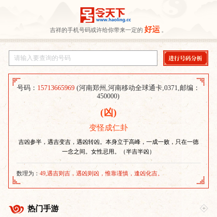
好运
吉祥的手机号码或许给你带来一定的
。
号码：
15713665969
(河南郑州,河南移动全球通卡,0371,邮编：
450000)
(凶)
变怪成仁卦
吉凶参半，遇吉变吉，遇凶转凶。本身立于高峰，一成一败，只在一德
一念之间。女性忌用。（半吉半凶）
数理为：
49,遇吉则吉，遇凶则凶，惟靠谨慎，逢凶化吉。
热门手游