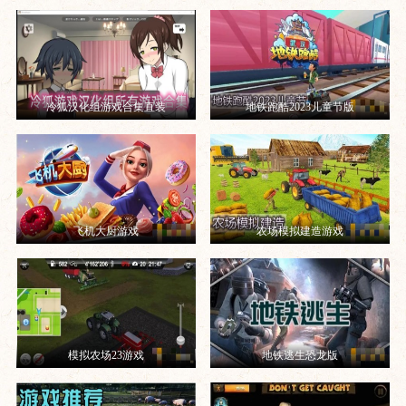
冷狐汉化组游戏合集直装
地铁跑酷2023儿童节版
飞机大厨游戏
农场模拟建造游戏
模拟农场23游戏
地铁逃生恐龙版