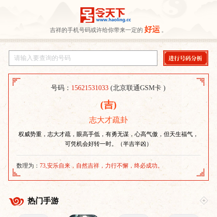
好运
吉祥的手机号码或许给你带来一定的
。
号码：
15621531033
(北京联通GSM卡 )
(吉)
志大才疏卦
权威势重，志大才疏，眼高手低，有勇无谋，心高气傲，但天生福气，
可凭机会好转一时。（半吉半凶）
数理为：
73,安乐自来，自然吉祥，力行不懈，终必成功。
热门手游