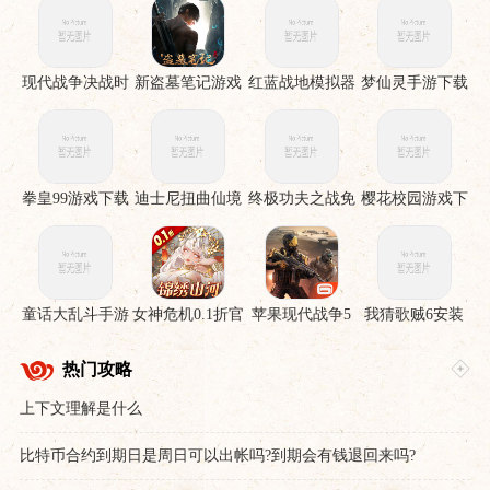
现代战争决战时
新盗墓笔记游戏
红蓝战地模拟器
梦仙灵手游下载
刻手机版
手游
拳皇99游戏下载
迪士尼扭曲仙境
终极功夫之战免
樱花校园游戏下
下载安装
费版
载
童话大乱斗手游
女神危机0.1折官
苹果现代战争5
我猜歌贼6安装
下载
服下载
眩晕风暴破解直
裝版
热门攻略
上下文理解是什么
比特币合约到期日是周日可以出帐吗?到期会有钱退回来吗?