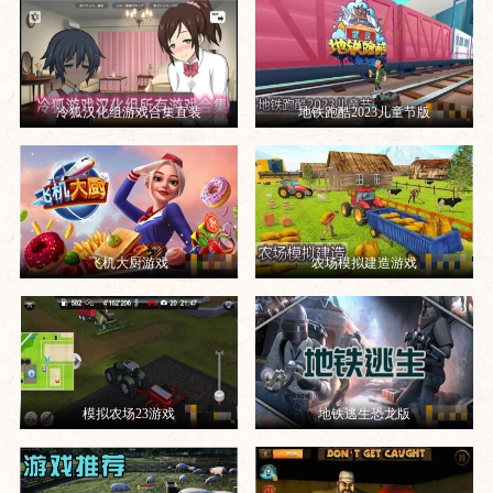
冷狐汉化组游戏合集直装
地铁跑酷2023儿童节版
飞机大厨游戏
农场模拟建造游戏
模拟农场23游戏
地铁逃生恐龙版