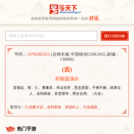
好运
吉祥的手机号码或许给你带来一定的
。
号码：
14794363311
(吉林长春,中国移动GSM,0431,邮编：
130000)
(吉)
和顺圆满卦
首领运，智、仁、勇兼具，幸运吉祥，意志坚固，千挫不挠，统掌众
人，名利双收，富贵荣华，男女合用。（大吉）
数理为：
31,此数大吉，名利双收，渐进向上，大业成就。
热门手游