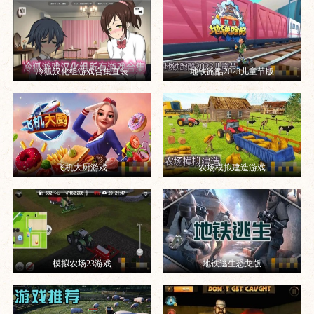
冷狐汉化组游戏合集直装
地铁跑酷2023儿童节版
飞机大厨游戏
农场模拟建造游戏
模拟农场23游戏
地铁逃生恐龙版