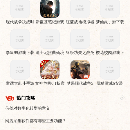
现代战争决战时
新盗墓笔记游戏
红蓝战地模拟器
梦仙灵手游下载
刻手机版
手游
拳皇99游戏下载
迪士尼扭曲仙境
终极功夫之战免
樱花校园游戏下
下载安装
费版
载
童话大乱斗手游
女神危机0.1折官
苹果现代战争5
我猜歌贼6安装
下载
服下载
眩晕风暴破解直
裝版
热门攻略
信创对数字化转型的意义
网店采集软件都有哪些主要功能？