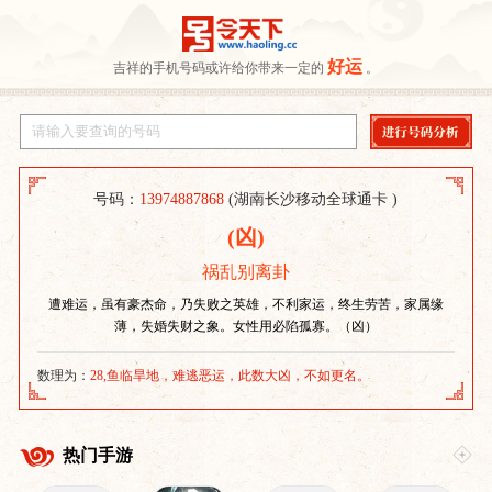
好运
吉祥的手机号码或许给你带来一定的
。
号码：
13974887868
(湖南长沙移动全球通卡 )
(凶)
祸乱别离卦
遭难运，虽有豪杰命，乃失败之英雄，不利家运，终生劳苦，家属缘
薄，失婚失财之象。女性用必陷孤寡。（凶）
数理为：
28,鱼临旱地，难逃恶运，此数大凶，不如更名。
热门手游