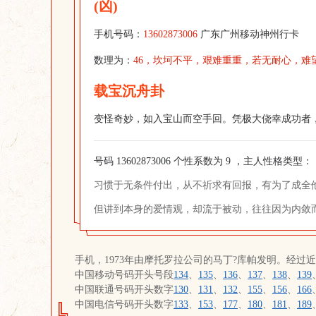
(凶)
手机号码：
13602873006
广东广州移动神州行卡
数理为：
46，坎坷不平，艰难重重，若无耐心，难
载宝沉舟卦
变怪奇妙，如入宝山而空手回。凭极大侥幸成功者
号码 13602873006 个性系数为 9 ，主人性格类型：
习惯于无条件付出，从不祈求有回报，有为了成全
但讲到本身的爱情观，却流于被动，往往因为内敛
手机，1973年由摩托罗拉公司的马丁?库帕发明。经过
中国移动号码开头号段
134
、
135
、
136
、
137
、
138
、
139
中国联通号码开头数字
130
、
131
、
132
、
155
、
156
、
166
中国电信号码开头数字
133
、
153
、
177
、
180
、
181
、
189