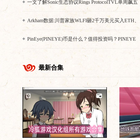
一文了解Sonic生态协议Rings ProtocolTVL单周飙五
倍!BTC、ETH、USDT流动性挖矿攻略
Arkham数据:川普家族WLFI砸2千万美元买入ETH、
WBTC、MOVE解读
PinEye(PINEYE)币是什么？值得投资吗？PINEYE
币价格预测
最新合集