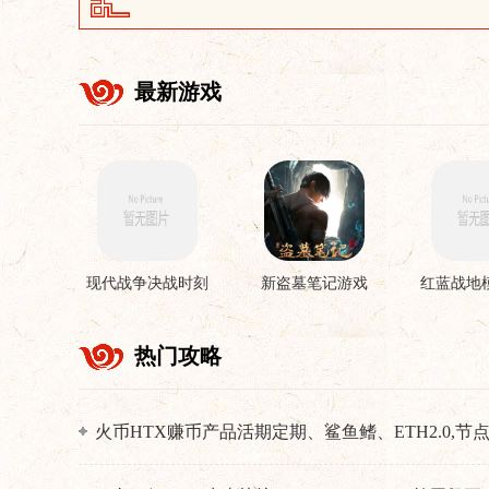
最新游戏
现代战争决战时刻
新盗墓笔记游戏
红蓝战地
手机版
游
热门攻略
火币HTX赚币产品活期定期、鲨鱼鳍、ETH2.0,节
质押、双币赢介绍