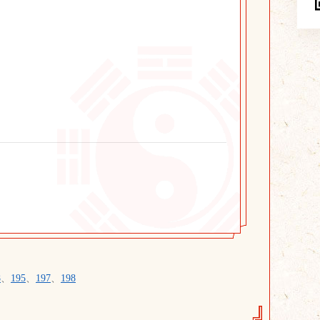
8
、
195
、
197
、
198