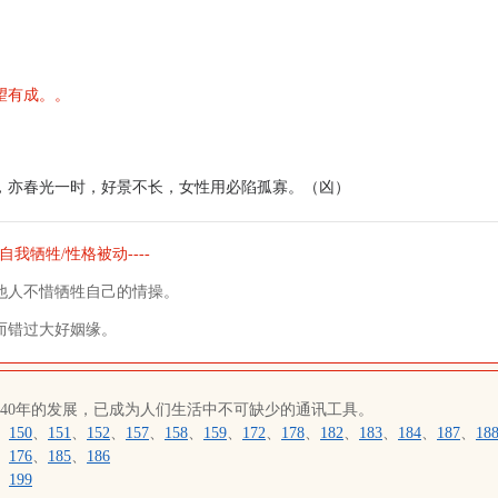
望有成。。
，亦春光一时，好景不长，女性用必陷孤寡。（凶）
自我牺牲/性格被动----
他人不惜牺牲自己的情操。
而错过大好姻缘。
近40年的发展，已成为人们生活中不可缺少的通讯工具。
、
150
、
151
、
152
、
157
、
158
、
159
、
172
、
178
、
182
、
183
、
184
、
187
、
18
、
176
、
185
、
186
、
199