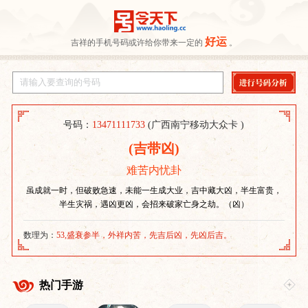
好运
吉祥的手机号码或许给你带来一定的
。
号码：
13471111733
(广西南宁移动大众卡 )
(吉带凶)
难苦内忧卦
虽成就一时，但破败急速，未能一生成大业，吉中藏大凶，半生富贵，
半生灾祸，遇凶更凶，会招来破家亡身之劫。（凶）
数理为：
53,盛衰参半，外祥内苦，先吉后凶，先凶后吉。
热门手游