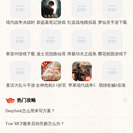
现代战争决战时
新盗墓笔记游戏
红蓝战地模拟器
梦仙灵手游下载
刻手机版
手游
拳皇99游戏下载
迪士尼扭曲仙境
终极功夫之战免
樱花校园游戏下
下载安装
费版
载
童话大乱斗手游
女神危机0.1折官
苹果现代战争5
我猜歌贼6安装
下载
服下载
眩晕风暴破解直
裝版
热门攻略
DeepSeek怎么用来写方案？
Trae MCP服务启动失败怎么办？