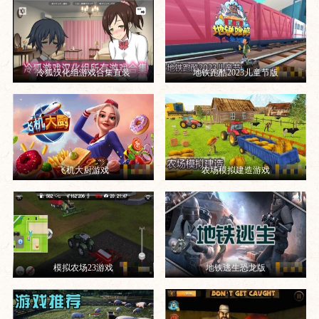
冷狐汉化组游戏合集直装
地铁跑酷2023儿童节版
飞机大厨游戏
农场模拟建造游戏
模拟农场23游戏
地铁逃生恐龙版