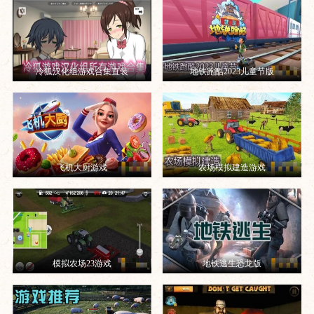
冷狐汉化组游戏合集直装
地铁跑酷2023儿童节版
飞机大厨游戏
农场模拟建造游戏
模拟农场23游戏
地铁逃生恐龙版