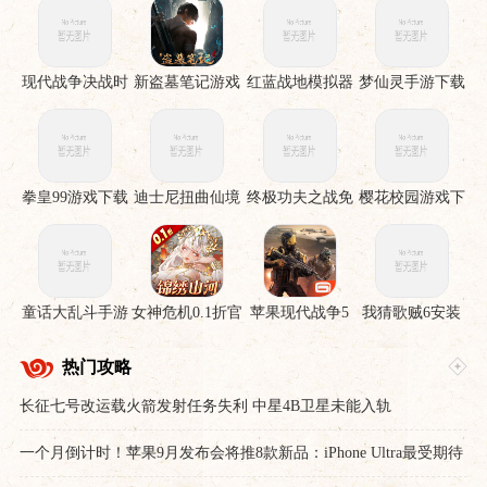
现代战争决战时
新盗墓笔记游戏
红蓝战地模拟器
梦仙灵手游下载
刻手机版
手游
拳皇99游戏下载
迪士尼扭曲仙境
终极功夫之战免
樱花校园游戏下
下载安装
费版
载
童话大乱斗手游
女神危机0.1折官
苹果现代战争5
我猜歌贼6安装
下载
服下载
眩晕风暴破解直
裝版
热门攻略
长征七号改运载火箭发射任务失利 中星4B卫星未能入轨
一个月倒计时！苹果9月发布会将推8款新品：iPhone Ultra最受期待