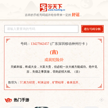
好运
吉祥的手机号码或许给你带来一定的
。
号码：
13427942457
(广东深圳移动神州行卡 )
(吉)
成就犯险卦
天赋幸福，终成大业，大富大贵，但必犯一次大难方能成功。危中见
吉，失德之事莫做，否则必招大祸。（吉）
数理为：
57,努力经营，时来运转，旷野枯草，春来花开。
热门手游