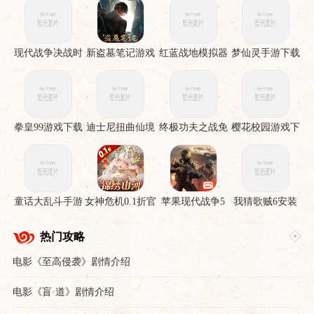
现代战争决战时
新盗墓笔记游戏
红蓝战地模拟器
梦仙灵手游下载
刻手机版
手游
拳皇99游戏下载
迪士尼扭曲仙境
终极功夫之战免
樱花校园游戏下
下载安装
费版
载
童话大乱斗手游
女神危机0.1折官
苹果现代战争5
我猜歌贼6安装
下载
服下载
眩晕风暴破解直
裝版
热门攻略
电影《至高侵袭》剧情介绍
电影《盲·道》剧情介绍