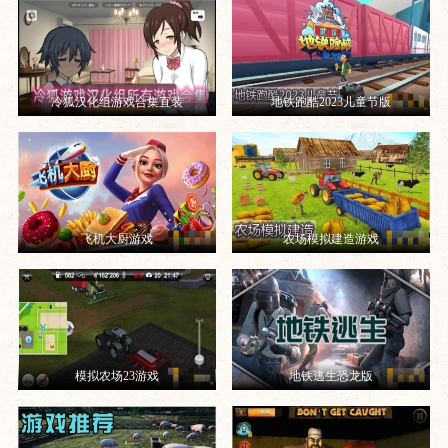
冷狐汉化组游戏合集直装
地铁跑酷2023儿童节版
飞机大厨游戏
农场模拟建造游戏
模拟农场23游戏
地铁逃生恐龙版