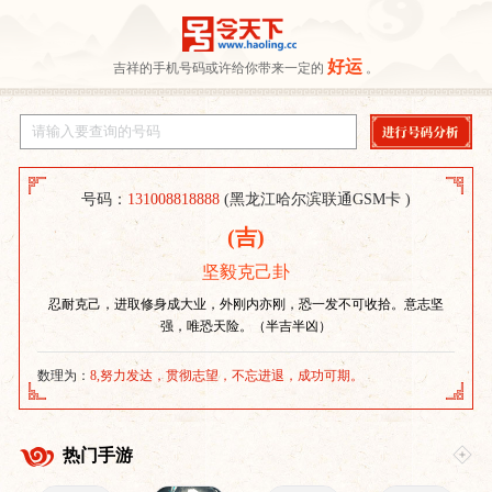
好运
吉祥的手机号码或许给你带来一定的
。
号码：
131008818888
(黑龙江哈尔滨联通GSM卡 )
(吉)
坚毅克己卦
忍耐克己，进取修身成大业，外刚内亦刚，恐一发不可收拾。意志坚
强，唯恐天险。（半吉半凶）
数理为：
8,努力发达，贯彻志望，不忘进退，成功可期。
热门手游