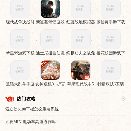
现代战争决战时
新盗墓笔记游戏
红蓝战地模拟器
梦仙灵手游下载
刻手机版
手游
拳皇99游戏下载
迪士尼扭曲仙境
终极功夫之战免
樱花校园游戏下
下载安装
费版
载
童话大乱斗手游
女神危机0.1折官
苹果现代战争5
我猜歌贼6安装
下载
服下载
眩晕风暴破解直
裝版
热门攻略
索立信S100平板怎么重装系统
五菱MINI电动车高速通行吗