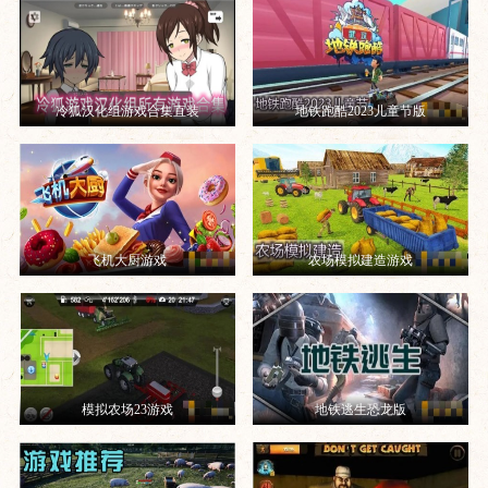
冷狐汉化组游戏合集直装
地铁跑酷2023儿童节版
飞机大厨游戏
农场模拟建造游戏
模拟农场23游戏
地铁逃生恐龙版