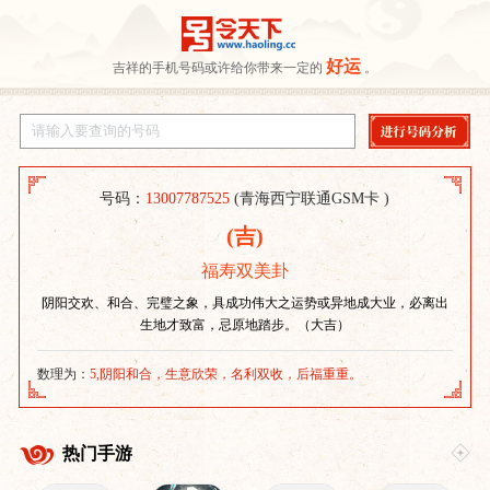
好运
吉祥的手机号码或许给你带来一定的
。
号码：
13007787525
(青海西宁联通GSM卡 )
(吉)
福寿双美卦
阴阳交欢、和合、完璧之象，具成功伟大之运势或异地成大业，必离出
生地才致富，忌原地踏步。（大吉）
数理为：
5,阴阳和合，生意欣荣，名利双收，后福重重。
热门手游