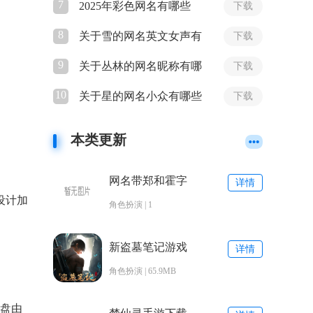
7
2025年彩色网名有哪些
下载
8
关于雪的网名英文女声有
下载
哪些
9
关于丛林的网名昵称有哪
下载
些
10
关于星的网名小众有哪些
下载
本类更新
网名带郑和霍字
详情
的网名女有哪些
设计加
角色扮演 | 1
新盗墓笔记游戏
详情
角色扮演 | 65.9MB
棋盘由