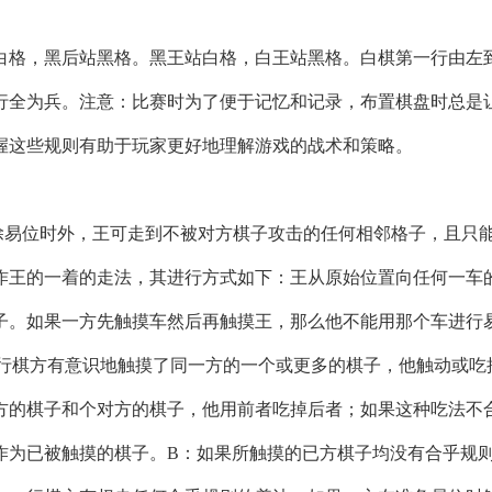
白格，黑后站黑格。黑王站白格，白王站黑格。白棋第一行由左
行全为兵。注意：比赛时为了便于记忆和记录，布置棋盘时总是
握这些规则有助于玩家更好地理解游戏的战术和策略。
除易位时外，王可走到不被对方棋子攻击的任何相邻格子，且只
作王的一着的走法，其进行方式如下：王从原始位置向任何一车
子。如果一方先触摸车然后再触摸王，那么他不能用那个车进行
果行棋方有意识地触摸了同一方的一个或更多的棋子，他触动或吃
方的棋子和个对方的棋子，他用前者吃掉后者；如果这种吃法不
作为已被触摸的棋子。B：如果所触摸的已方棋子均没有合乎规