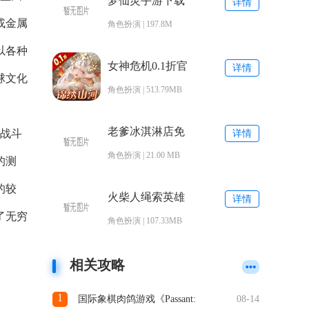
梦仙灵手游下载
详情
或金属
角色扮演 | 197.8M
以各种
女神危机0.1折官
详情
球文化
服下载
角色扮演 | 513.79MB
老爹冰淇淋店免
的战斗
详情
费版
角色扮演 | 21.00 MB
的测
的较
火柴人绳索英雄
详情
手游下载
了无穷
角色扮演 | 107.33MB
相关攻略
1
国际象棋肉鸽游戏《Passant:
08-14