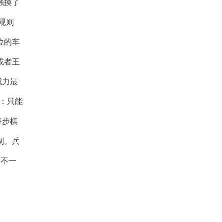
触摸了
规则
位的车
或者王
威力最
：只能
每步棋
制。兵
向不一