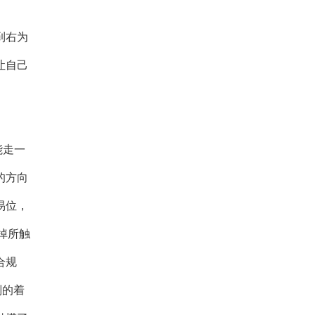
到右为
让自己
能走一
的方向
易位，
掉所触
合规
则的着