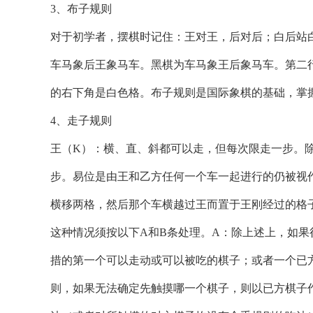
3、布子规则
对于初学者，摆棋时记住：王对王，后对后；白后站
车马象后王象马车。黑棋为车马象王后象马车。第二
的右下角是白色格。布子规则是国际象棋的基础，掌
4、走子规则
王（K）：横、直、斜都可以走，但每次限走一步。
步。易位是由王和乙方任何一个车一起进行的仍被视
横移两格，然后那个车横越过王而置于王刚经过的格
这种情况须按以下A和B条处理。A：除上述上，如
措的第一个可以走动或可以被吃的棋子；或者一个已
则，如果无法确定先触摸哪一个棋子，则以已方棋子