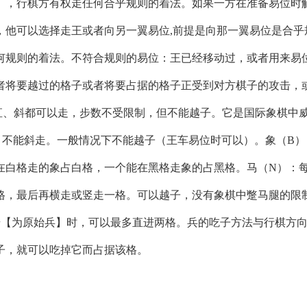
），行棋方有权走任何合乎规则的着法。如果一方在准备易位时
，他可以选择走王或者向另一翼易位,前提是向那一翼易位是合乎
何规则的着法。不符合规则的易位：王已经移动过，或者用来易
者将要越过的格子或者将要占据的格子正受到对方棋子的攻击，
直、斜都可以走，步数不受限制，但不能越子。它是国际象棋中
，不能斜走。一般情况下不能越子（王车易位时可以）。象（B）
在白格走的象占白格，一个能在黑格走象的占黑格。马（N）：
格，最后再横走或竖走一格。可以越子，没有象棋中蹩马腿的限
步【为原始兵】时，可以最多直进两格。兵的吃子方法与行棋方
子，就可以吃掉它而占据该格。