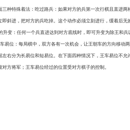
面三种特殊着法：吃过路兵：如果对方的兵第一次行棋且直进两
立即斜进，把对方的兵吃掉。这个动作必须立刻进行，缓着后无
“路过”。兵的升变：任何一个兵直进达到对方底线时，即可升变为除王和
”。王车易位：每局棋中，双方各有一次机会，让王朝车的方向移动
据左右分为长易位和短易位。在下面四种情况下，王车易位不允
被对方将军；王车易位经过的位置受对方棋子的控制。