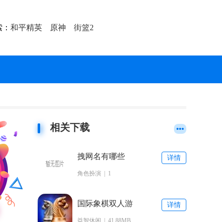
索：
和平精英
原神
街篮2
相关下载
拽网名有哪些
详情
角色扮演 | 1
国际象棋双人游
详情
戏下载
益智休闲 | 41.88MB