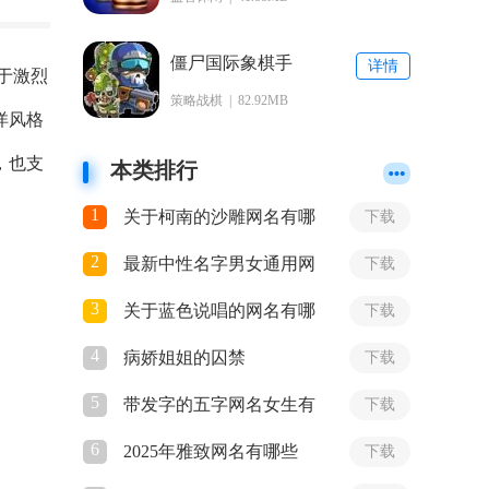
僵尸国际象棋手
详情
于激烈
游下载
策略战棋 | 82.92MB
洋风格
，也支
本类排行
1
关于柯南的沙雕网名有哪
下载
些
2
最新中性名字男女通用网
下载
名有哪些
3
关于蓝色说唱的网名有哪
下载
些
4
病娇姐姐的囚禁
下载
5
带发字的五字网名女生有
下载
哪些
6
2025年雅致网名有哪些
下载