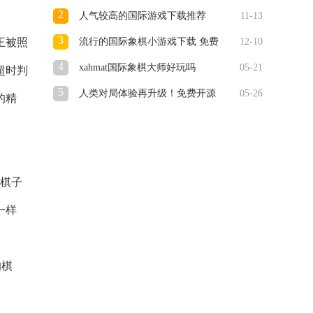
2
人气较高的国际游戏下载推荐
11-13
3
王被照
流行的国际象棋小游戏下载 免费
12-10
的博弈游戏大全2025
4
xahmat国际象棋大师好玩吗
05-21
超时判
xahmat国际象棋大师玩法简介
5
人类对局体验再升级！免费开源
05-26
的精
AI 国际象棋引擎 Maia 3 正式发布
，棋子
一样
的棋