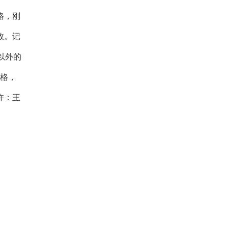
格，刚
效。记
兵以外的
两格，
许：王