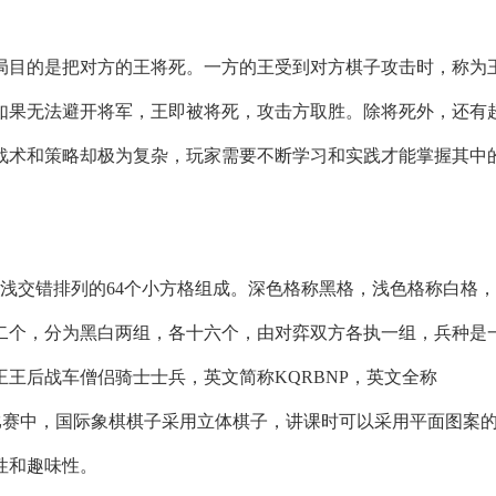
局目的是把对方的王将死。一方的王受到对方棋子攻击时，称为
如果无法避开将军，王即被将死，攻击方取胜。除将死外，还有
战术和策略却极为复杂，玩家需要不断学习和实践才能掌握其中
浅交错排列的64个小方格组成。深色格称黑格，浅色格称白格
二个，分为黑白两组，各十六个，由对弈双方各执一组，兵种是
王后战车僧侣骑士士兵，英文简称KQRBNP，英文全称
量112228。在比赛中，国际象棋棋子采用立体棋子，讲课时可以采用平面图案
性和趣味性。