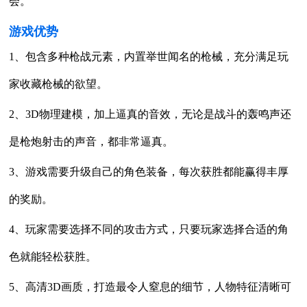
会。
游戏优势
1、包含多种枪战元素，内置举世闻名的枪械，充分满足玩
家收藏枪械的欲望。
2、3D物理建模，加上逼真的音效，无论是战斗的轰鸣声还
是枪炮射击的声音，都非常逼真。
3、游戏需要升级自己的角色装备，每次获胜都能赢得丰厚
的奖励。
4、玩家需要选择不同的攻击方式，只要玩家选择合适的角
色就能轻松获胜。
5、高清3D画质，打造最令人窒息的细节，人物特征清晰可