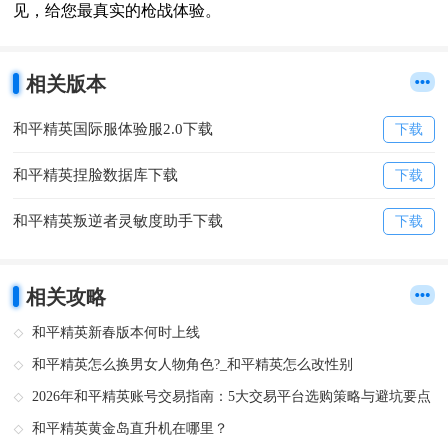
见，给您最真实的枪战体验。
相关版本
和平精英国际服体验服2.0下载
下载
和平精英捏脸数据库下载
下载
和平精英叛逆者灵敏度助手下载
下载
相关攻略
和平精英新春版本何时上线
和平精英怎么换男女人物角色?_和平精英怎么改性别
2026年和平精英账号交易指南：5大交易平台选购策略与避坑要点
和平精英黄金岛直升机在哪里？