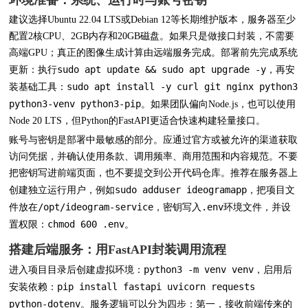
建议选择Ubuntu 22.04 LTS或Debian 12等长期维护版本，服务器至少
配置2核CPU、2GB内存和20GB磁盘。如果只是做接口封装，不需要
高端GPU；真正的图像生成计算由远端服务完成。部署前先完成系统
sudo apt update && sudo apt upgrade -y
更新：执行
，再安
sudo apt install -y curl git nginx python3
装基础工具：
python3-venv python3-pip
。如果团队偏向Node.js，也可以使用
Node 20 LTS，但Python的FastAPI更适合快速构建轻量接口。
账号与密钥是部署中最敏感的部分。应通过官方或被允许的渠道获取
访问凭据，并确认使用条款、调用频率、商用范围和内容规范。不要
把密钥写进前端页面，也不要提交到公开代码仓库。推荐在服务器上
sudo adduser ideogramapp
创建独立运行用户，例如
，把项目文
/opt/ideogram-service
.env
件放在
，密钥写入
环境文件，并设
chmod 600 .env
置权限：
。
搭建后端服务：用FastAPI封装调用流程
python3 -m venv venv
进入项目目录后创建虚拟环境：
，启用后
pip install fastapi uvicorn requests
安装依赖：
python-dotenv
。服务逻辑可以分为四步：第一，接收前端传来的