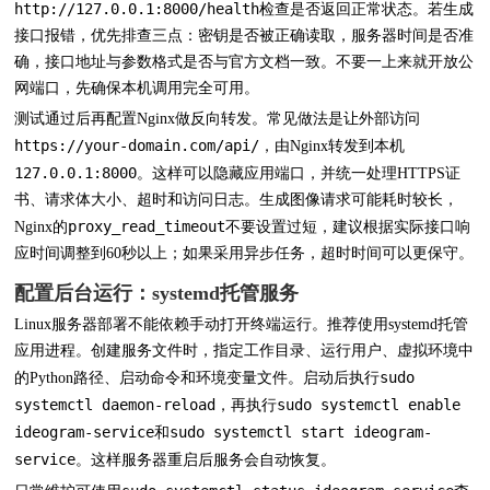
http://127.0.0.1:8000/health
检查是否返回正常状态。若生成
接口报错，优先排查三点：密钥是否被正确读取，服务器时间是否准
确，接口地址与参数格式是否与官方文档一致。不要一上来就开放公
网端口，先确保本机调用完全可用。
测试通过后再配置Nginx做反向转发。常见做法是让外部访问
https://your-domain.com/api/
，由Nginx转发到本机
127.0.0.1:8000
。这样可以隐藏应用端口，并统一处理HTTPS证
书、请求体大小、超时和访问日志。生成图像请求可能耗时较长，
proxy_read_timeout
Nginx的
不要设置过短，建议根据实际接口响
应时间调整到60秒以上；如果采用异步任务，超时时间可以更保守。
配置后台运行：systemd托管服务
Linux服务器部署不能依赖手动打开终端运行。推荐使用systemd托管
应用进程。创建服务文件时，指定工作目录、运行用户、虚拟环境中
sudo
的Python路径、启动命令和环境变量文件。启动后执行
systemctl daemon-reload
sudo systemctl enable
，再执行
ideogram-service
sudo systemctl start ideogram-
和
service
。这样服务器重启后服务会自动恢复。