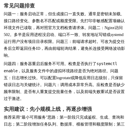
常见问题排查
问题一：服务启动正常，但生成接口一直失败。通常是密钥未加载、
接口路径变化、参数名不匹配或额度受限。先打印非敏感配置项确认
环境文件已读取，再对照官方文档检查请求体。问题二：Nginx访问
502。多半是应用进程没启动、端口不一致、转发地址写错或systemd
运行用户没有项目目录权限。问题三：前端请求超时。可改为提交任
务后立即返回任务ID，再由前端轮询结果，避免长连接受网络波动影
响。
systemctl
问题四：服务器重启后服务不可用。检查是否执行了
enable
，以及服务文件中的虚拟环境路径是否为绝对路径。问题
五：日志增长过快。可以配置logrotate或降低应用日志级别，只保留
错误日志与关键统计。问题六：调用成本异常升高。应检查是否缺少
频率限制、是否有人重复提交批量任务，以及前端失败重试是否设置
过于激进。
实用建议：先小规模上线，再逐步增强
推荐采用“最小可用服务”思路：第一阶段只完成鉴权、生成、查询和
日志；第二阶段增加任务队列、数据库、模板管理和额度限制；第三