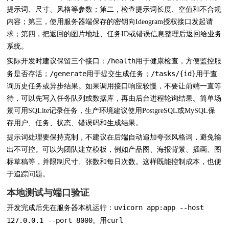
提示词、尺寸、风格等参数；第二，检查提示词长度、空值和不合规
内容；第三，使用服务器端保存的密钥向Ideogram授权接口发起请
求；第四，把返回的图片地址、任务ID或错误信息整理后返回给业务
系统。
/health
实际开发时建议保留三个接口：
用于健康检查，方便监控服
/generate
/tasks/{id}
务是否存活；
用于提交生成任务；
用于查
询历史任务或异步结果。如果调用接口响应较慢，不要让前端一直等
待，可以先写入任务队列或数据库，再由后台进程轮询结果。简单场
景可用SQLite记录任务，生产环境建议使用PostgreSQL或MySQL保
存用户、任务、状态、错误码和生成结果。
提示词处理要保持克制，不建议在后端自动追加夸张风格词，避免输
出不可控。可以为团队建立模板，例如产品图、海报背景、插画、图
标草稿等，并限制尺寸、张数和每日次数。这样既能控制成本，也便
于追踪问题。
本地测试与端口验证
uvicorn app:app --host
开发完成后先在服务器本机运行：
127.0.0.1 --port 8000
curl
。用