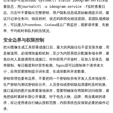
sudo systemctl status ideogram-service
日常维护可使用
查
journalctl -u ideogram-service -f
看状态，用
实时查看日
志。日志中不要输出完整密钥、用户隐私信息或原始敏感提示词。建
议只记录任务ID、响应耗时、状态码和简化错误原因。若团队规模较
大，可以接入Prometheus、Grafana或云厂商监控，观察请求量、失败
率、平均耗时和队列积压情况。
安全边界与权限控制
把AI图像生成工具部署成接口后，最大的风险往往不是安装失败，而
是被滥用。必须增加鉴权机制，至少为内部系统分配服务端令牌，避
免任何人直接调用生成接口。对外部用户开放时，应加入登录态、频
率限制、每日额度和IP异常检测。Nginx层可以限制单个请求体大
小，应用层要限制提示词长度、生成张数和并发数量。
密钥管理也要有边界。不要把同一个密钥给所有开发人员本地使用，
生产密钥与测试密钥应分开。人员变动或密钥疑似泄露时及时轮换。
接口返回的图片如果要落地保存，需要明确保存周期和访问权限，避
免把临时素材长期公开暴露。对于包含人物、品牌、商业素材的请
求，应让使用者自行确认授权范围，内部系统也应保留必要的操作记
录。