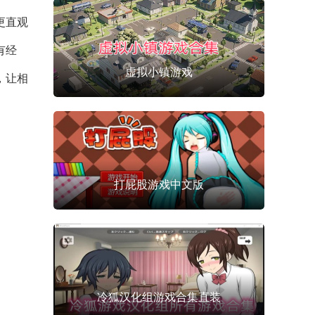
更直观
有经
虚拟小镇游戏
，让相
打屁股游戏中文版
冷狐汉化组游戏合集直装