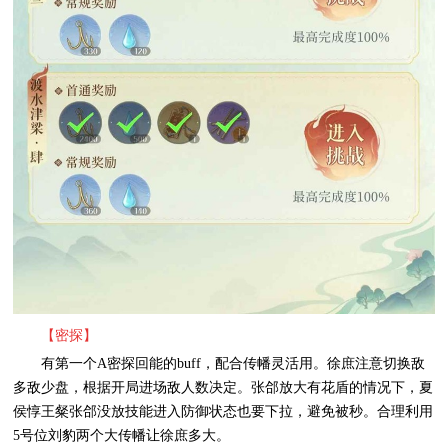
【密探】
有第一个A密探回能的buff，配合传幡灵活用。徐庶注意切换敌
多敌少盘，根据开局进场敌人数决定。张郃放大有花盾的情况下，夏
侯惇王粲张郃没放技能进入防御状态也要下拉，避免被秒。合理利用
5号位刘豹两个大传幡让徐庶多大。