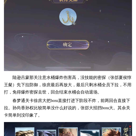
陆逊吕蒙那关注意水桶爆炸伤害高，没技能的密探（张郃夏侯惇
王粲）先下拉防御，徐庶最后再放大，最后只剩水桶全员下拉，不用
打，免得爆炸密探去世，回合结束水桶会自动退场。
春梦通关卡徐庶大把boss直接打进下阶段不炸，前两回合直接下
拉。孙尚香孙权比较简单没什么好说的，张郃大招挡boss大。其余关
卡简单到没印象了。