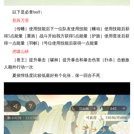
以下是必拿buff↓
悬旌万里
［传幡］使用技能后下一位队友使用技能［幡动］使用技能后获
得5点能量［重旌］战斗开始我方获得5点能量［护旗］使用普攻后获
得一点能量［羽帜］1号位使用技能后获得一点能量
虎啸山林
［兽王］提升暴击［啸林］提升暴击和暴击伤害［扑杀］击败敌
人额外行动一次
夏侯惇练度比较低最好有个化伥，保一回合不死