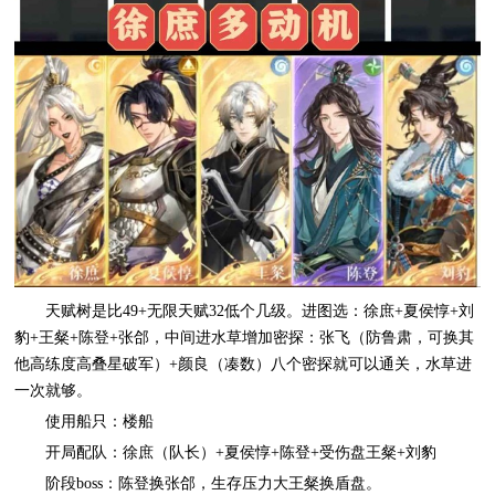
天赋树是比49+无限天赋32低个几级。进图选：徐庶+夏侯惇+刘
豹+王粲+陈登+张郃，中间进水草增加密探：张飞（防鲁肃，可换其
他高练度高叠星破军）+颜良（凑数）八个密探就可以通关，水草进
一次就够。
使用船只：楼船
开局配队：徐庶（队长）+夏侯惇+陈登+受伤盘王粲+刘豹
阶段boss：陈登换张郃，生存压力大王粲换盾盘。