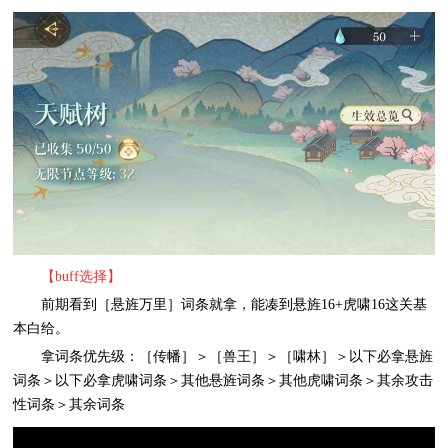
【buff选择】
前期看到［悬旌万里］词条就拿，能凑到悬旌16+虎啸16这关基
本白给。
拿词条优先级：［传幡］＞［兽王］＞［啸林］＞以下必拿悬旌
词条＞以下必拿虎啸词条＞其他悬旌词条＞其他虎啸词条＞其余攻击
性词条＞其余词条