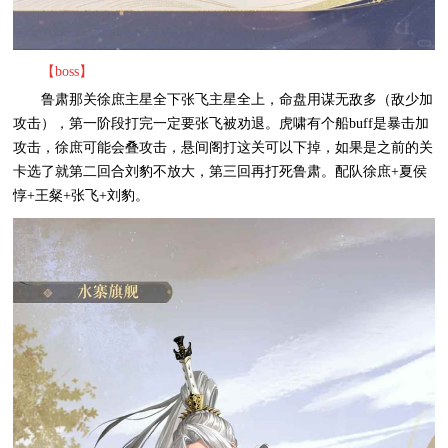
【boss】
鲁肃那关徐庶主星全下张飞主星全上，命盘用谋无敌多（敌少加
攻击），第一阶段打完一定要张飞被劝退。虎啸有个船buff是暴击加
攻击，徐庶可能会叠攻击，悬间阁打这关可以下掉，如果是之前的关
卡选了就第二回合刘豹不放大，第三回再打死鲁肃。配队徐庶+夏侯
惇+王粲+张飞+刘豹。