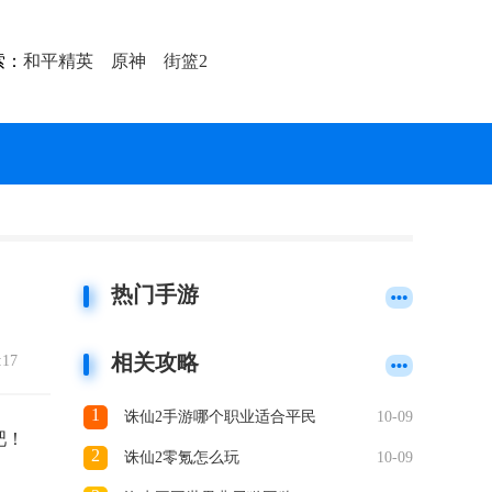
索：
和平精英
原神
街篮2
热门手游
相关攻略
:17
1
诛仙2手游哪个职业适合平民
10-09
吧！
2
诛仙2零氪怎么玩
10-09