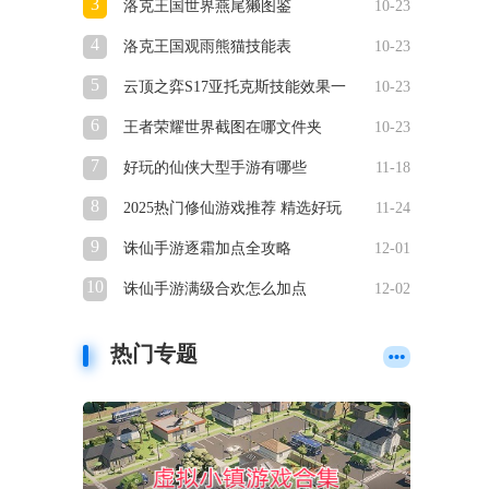
3
洛克王国世界燕尾獭图鉴
10-23
4
洛克王国观雨熊猫技能表
10-23
5
云顶之弈S17亚托克斯技能效果一
10-23
览
6
王者荣耀世界截图在哪文件夹
10-23
7
好玩的仙侠大型手游有哪些
11-18
8
2025热门修仙游戏推荐 精选好玩
11-24
的仙侠手游合集
9
诛仙手游逐霜加点全攻略
12-01
10
诛仙手游满级合欢怎么加点
12-02
热门专题