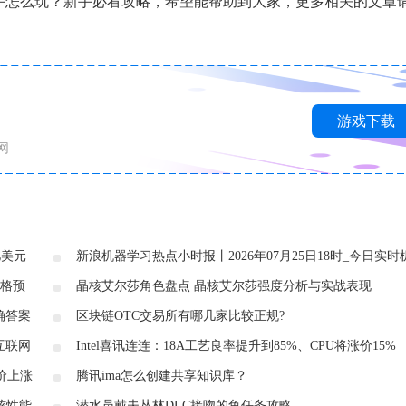
新手怎么玩？新手必看攻略，希望能帮助到大家，更多相关的文章
游戏下载
网
亿美元
新浪机器学习热点小时报丨2026年07月25日18时_今日实时
学习热点速递
价格预
晶核艾尔莎角色盘点 晶核艾尔莎强度分析与实战表现
确答案
区块链OTC交易所有哪几家比较正规?
互联网
Intel喜讯连连：18A工艺良率提升到85%、CPU将涨价15%
股价上涨
腾讯ima怎么创建共享知识库？
单核性能
潜水员戴夫丛林DLC接吻的鱼任务攻略