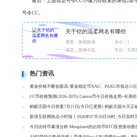
最后：上面就是号令CC小编为你收集的诛仙2
号令CC。
关于铠的温柔网名有哪些
类型：角色扮演
大小：1
语言：简体中文
平台：互联
热门资讯
黄金价格不断创新高!黄金稳定币XAU、PAXG市值达11
CC币价格预测(2026-2035):Canton币今日价格走势+长期
测
蚂蚁庄园今日答案7月21日(今日已更新) 蚂蚁庄园今天正
是什么呢
新浪互联网热点小时报丨2026年07月26日16时_今日实时
热点速递
今日比特币暴涨分析:Metaplanet的比特币BTC投资推动
17%
AMD英特尔集体失眠！英伟达Rosa CPU搭载Rigel核：