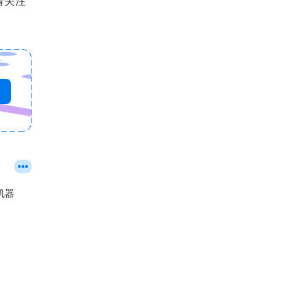
请关注
机器