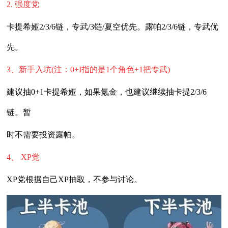
2. 强度党
卡提希娅2/3/6链，专武/3链/夏空优先。露帕2/3/6链，专武优
先。
3、新手入坑(注：0+I指的是1个角色+1把专武)
建议抽0+1卡提希娅，如果氪金，也建议继续抽卡提2/3/6
链。暂
时不需要投资露帕。
4、 XP党
XP党根据自己XP抽取，不参与讨论。